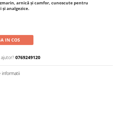
zmarin, arnică și camfor, cunoscute pentru
i și analgezice.
A IN COS
 ajutor?
0769249120
informatii