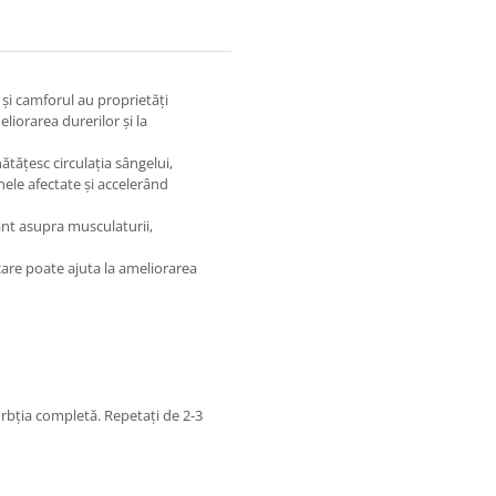
și camforul au proprietăți
eliorarea durerilor și la
tățesc circulația sângelui,
onele afectate și accelerând
nt asupra musculaturii,
care poate ajuta la ameliorarea
orbția completă. Repetați de 2-3