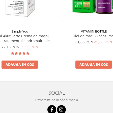
VITAMIN BOTTLE
Simply You
Ulei de mac 60 caps. m
l Akut Forte Crema de masaj
u tratamentul sindromului de
61,06 RON
49,00 RON
tunel carpian 50ml
72,16 RON
59,00 RON
ADAUGA IN COS
ADAUGA IN COS
SOCIAL
Urmareste-ne in social media