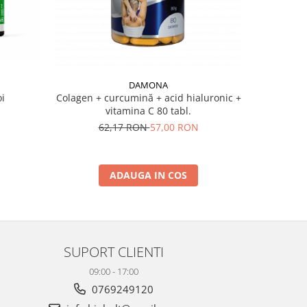
DAMONA
oi
Colagen + curcumină + acid hialuronic +
Magnez
vitamina C 80 tabl.
Reacted,
62,17 RON
57,00 RON
7
ADAUGA IN COS
SUPORT CLIENTI
09:00 - 17:00
0769249120