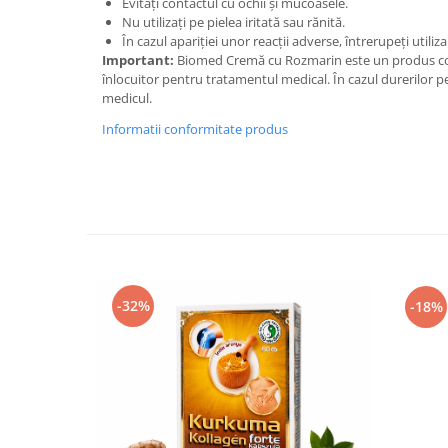
Evitați contactul cu ochii și mucoasele.
Nu utilizați pe pielea iritată sau rănită.
În cazul apariției unor reacții adverse, întrerupeți utiliza
Important:
Biomed Cremă cu Rozmarin este un produs cosm
înlocuitor pentru tratamentul medical. În cazul durerilor p
medicul.
Informatii conformitate produs
-32%
-18%