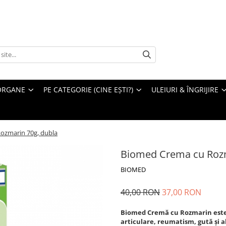
ORGANE
PE CATEGORIE (CINE EȘTI?)
ULEIURI & ÎNGRIJIRE
ozmarin 70g, dubla
Biomed Crema cu Rozm
BIOMED
40,00 RON
37,00 RON
Biomed Cremă cu Rozmarin este
articulare, reumatism, gută și a