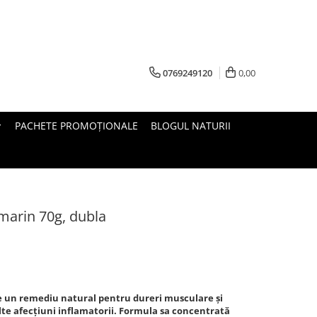
0769249120
0,00
PACHETE PROMOȚIONALE
BLOGUL NATURII
arin 70g, dubla
 un remediu natural pentru dureri musculare și
lte afecțiuni inflamatorii. Formula sa concentrată