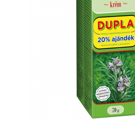
Dr. Weiss Herbal Swiss
GAL
GOODWILL
HERBAL SWISS
HERBARIA
HERBIOVIT
HERBS OF HEAVEN
Hymato
LOT OF HERB
Nature Cookta
NIZORAL
PETRA
SALVUS
VITALBERT
VITAMIN BOTTLE