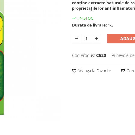
conține extracte naturale de ro
proprietățile lor antiinflamatori
IN STOC
Durata de livrare:
1-3
ADAUG
Cod Produs:
C520
Ai nevoie de
Adauga la Favorite
Cere 