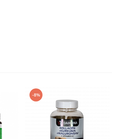
-8%
-22%