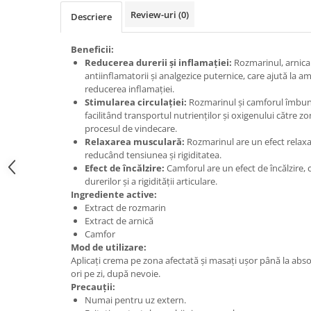
Review-uri
(0)
Descriere
Beneficii:
Reducerea durerii și inflamației:
Rozmarinul, arnica 
antiinflamatorii și analgezice puternice, care ajută la am
reducerea inflamației.
Stimularea circulației:
Rozmarinul și camforul îmbună
facilitând transportul nutrienților și oxigenului către z
procesul de vindecare.
Relaxarea musculară:
Rozmarinul are un efect relaxa
reducând tensiunea și rigiditatea.
Efect de încălzire:
Camforul are un efect de încălzire, 
durerilor și a rigidității articulare.
Ingrediente active:
Extract de rozmarin
Extract de arnică
Camfor
Mod de utilizare:
Aplicați crema pe zona afectată și masați ușor până la abs
ori pe zi, după nevoie.
Precauții:
Numai pentru uz extern.