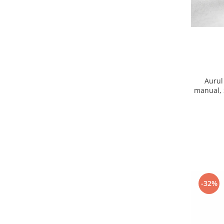
Aurul
manual, 
Neio
-32%