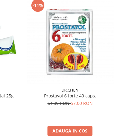
-11%
DR.CHEN
Prostayol 6 forte 40 caps.
tal 25g
64,39 RON
57,00 RON
ADAUGA IN COS