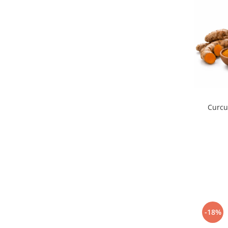
Curcu
-18%