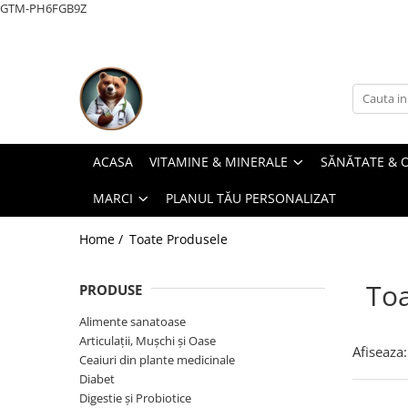
GTM-PH6FGB9Z
Vitamine & Minerale
Sănătate & Organe
Pe Categorie (Cine ești?)
Uleiuri & Îngrijire
Marci
Vitamine A-Z
Stimulatoare imunitare
Sănătatea femeilor
Uleiuri esențiale
Natur Tanya®
Minerale esențiale
Sistem nervos & stres
Sănătatea bărbaților
Preparate externe
JAVALLAT
Săruri naturale
Digestie & Probiotice
Vitamine pentru copii
Igienă personală
DR.CHEN
ACASA
VITAMINE & MINERALE
SĂNĂTATE & 
Vitamine pentru copii
Renal, Prostată & Urinar
Frumusețe & îngrijirea pielii
Béres
MARCI
PLANUL TĂU PERSONALIZAT
Cardiovascular & arterial
BIOMED
Articulații, Mușchi & Oase
BiOrgano
Home /
Toate Produsele
Răceală & respiratorie
Csodapatika
Toa
PRODUSE
Diabet
DAMONA
Alimente sanatoase
Slăbire și dietă
DIA-WELLNESS
Articulații, Mușchi şi Oase
Afiseaza:
Ceaiuri
DR. IMMUN
Ceaiuri din plante medicinale
Diabet
DR. THEISS
Digestie și Probiotice