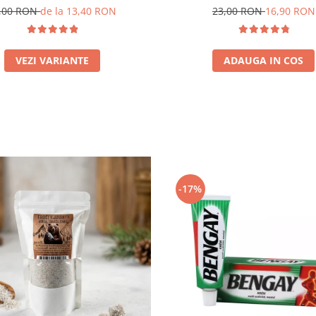
omeranți | Sare Gemă Naturală
,00 RON
de la 13,40 RON
23,00 RON
16,90 RON
pentru Murături
VEZI VARIANTE
ADAUGA IN COS
-17%