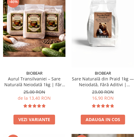
Dr. Weiss Herbal Swiss
-46%
GAL
GOODWILL
HERBAL SWISS
HERBARIA
HERBIOVIT
HERBS OF HEAVEN
Hymato
BIOBEAR
BIOBEAR
LOT OF HERB
Aurul Transilvaniei – Sare
Sare Naturală din Praid 1kg —
Naturală Neiodată 1kg | Fără
Neiodată, Fără Aditivi |
Nature Cookta
E536 | Fără Antiaglomeranți |
Murături & Gătit
25,00 RON
23,00 RON
NIZORAL
Sare Gemă Naturală pentru
de la 13,40 RON
16,90 RON
Murături
PETRA
SALVUS
VEZI VARIANTE
ADAUGA IN COS
VITALBERT
VITAMIN BOTTLE