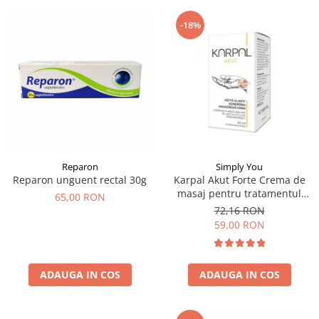
-18%
Simply You
Reparon
Karpal Akut Forte Crema de
Reparon unguent rectal 30g
masaj pentru tratamentul
65,00 RON
sindromului de tunel carpian
72,16 RON
50ml
59,00 RON
ADAUGA IN COS
ADAUGA IN COS