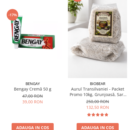
-17%
BENGAY
BIOBEAR
Bengay Cremă 50 g
Aurul Transilvaniei - Packet
Promo 10kg, Grunjoasă, Sare
47,00 RON
Naturală din Transilvania,
250,00 RON
39,00 RON
Neiodată, Fără
132,50 RON
Antiaglomeranţi
ADAUGA IN COS
ADAUGA IN COS