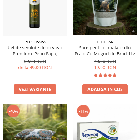
BIOBEAR
PEPO PAPA
Sare pentru Inhalare din
Ulei de seminte de dovleac,
Praid Cu Muguri de Brad 1kg
Premium, Pepo Papa,
250/500/1000 ml
40,00 RON
59,94 RON
19,90 RON
de la 49,00 RON
ADAUGA IN COS
VEZI VARIANTE
-40%
-11%