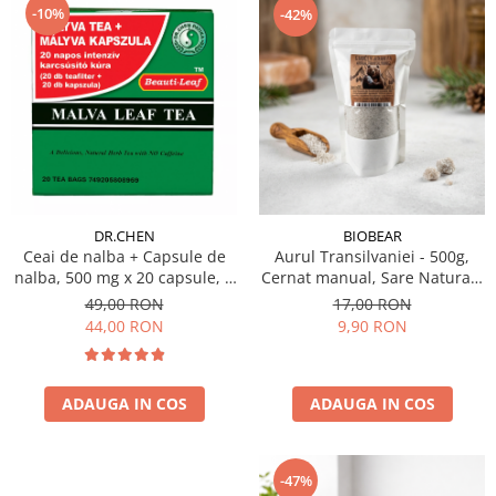
-10%
-42%
BIOBEAR
DR.CHEN
Aurul Transilvaniei - 500g,
Ceai de nalba + Capsule de
Cernat manual, Sare Naturală
nalba, 500 mg x 20 capsule, 2
din Transilvania, Neiodată,
g x 20 filtre
17,00 RON
49,00 RON
Fără Antiaglomeranţi
9,90 RON
44,00 RON
ADAUGA IN COS
ADAUGA IN COS
-47%