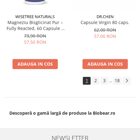
WISETREE NATURALS
DR.CHEN
Magneziu Bisglicinat Pur –
Capsule Virgin 80 caps.
Fully Reacted, 60 Capsule |
62,00 RON
Fără Oxid de Magneziu
73,90 RON
57,00 RON
57,50 RON
ADAUGA IN COS
ADAUGA IN COS
1
2
3
18
...
Descoperă o gamă largă de produse la Biobear.ro
NEWSLETTER