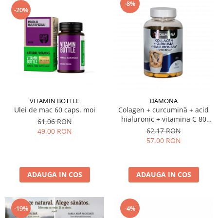
-8%
-20%
VITAMIN BOTTLE
DAMONA
Ulei de mac 60 caps. moi
Colagen + curcumină + acid
hialuronic + vitamina C 80
61,06 RON
tabl.
62,17 RON
49,00 RON
57,00 RON
ADAUGA IN COS
ADAUGA IN COS
-4%
-19%