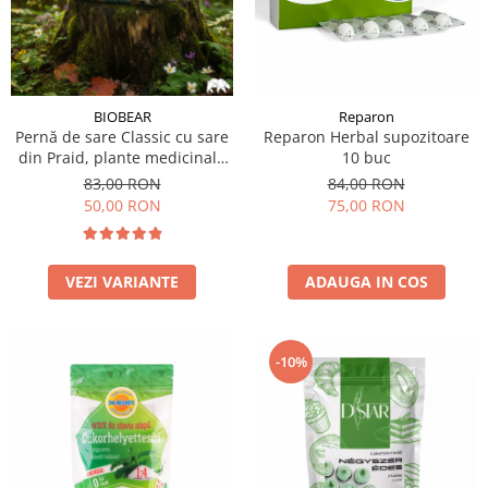
BIOBEAR
Reparon
Pernă de sare Classic cu sare
Reparon Herbal supozitoare
din Praid, plante medicinale
10 buc
şi ulei esenţială de lavandă
83,00 RON
84,00 RON
50,00 RON
75,00 RON
VEZI VARIANTE
ADAUGA IN COS
-10%