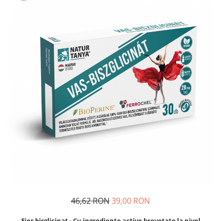
Dr. Weiss Herbal Swiss
GAL
GOODWILL
HERBAL SWISS
HERBARIA
HERBIOVIT
HERBS OF HEAVEN
Hymato
LOT OF HERB
Nature Cookta
NIZORAL
PETRA
SALVUS
VITALBERT
46,62 RON
39,00 RON
VITAMIN BOTTLE
Fier bisglicinat - Cu ingrediente active brevetate la nivel