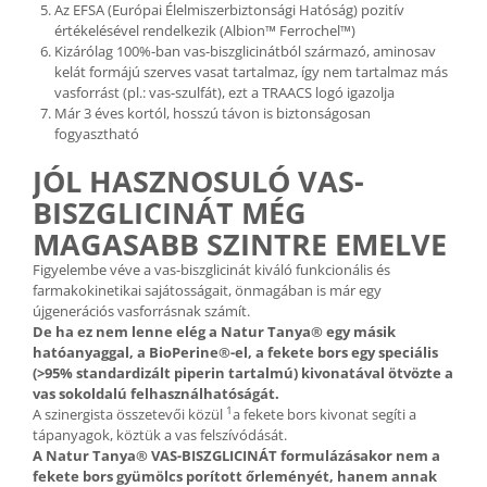
Az EFSA (Európai Élelmiszerbiztonsági Hatóság) pozitív
értékelésével rendelkezik (Albion™ Ferrochel™)
Kizárólag 100%-ban vas-biszglicinátból származó, aminosav
kelát formájú szerves vasat tartalmaz, így nem tartalmaz más
vasforrást (pl.: vas-szulfát), ezt a TRAACS logó igazolja
Már 3 éves kortól, hosszú távon is biztonságosan
fogyasztható
JÓL HASZNOSULÓ VAS-
BISZGLICINÁT MÉG
MAGASABB SZINTRE EMELVE
Figyelembe véve a vas-biszglicinát kiváló funkcionális és
farmakokinetikai sajátosságait, önmagában is már egy
újgenerációs vasforrásnak számít.
De ha ez nem lenne elég a Natur Tanya® egy másik
hatóanyaggal, a BioPerine®-el, a fekete bors egy speciális
(>95% standardizált piperin tartalmú) kivonatával
ötvözte a
vas sokoldalú felhasználhatóságát.
1
A szinergista összetevői közül
a fekete bors kivonat segíti a
tápanyagok, köztük a vas felszívódását.
A Natur Tanya® VAS-BISZGLICINÁT formulázásakor nem a
fekete bors gyümölcs porított őrleményét, hanem annak