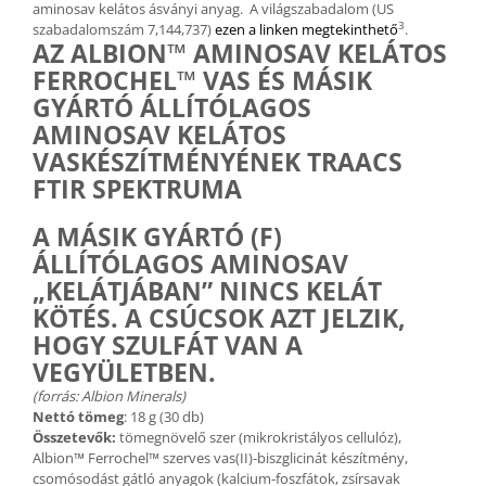
aminosav kelátos ásványi anyag. A világszabadalom (US
3
szabadalomszám 7,144,737)
ezen a linken megtekinthető
.
AZ ALBION™ AMINOSAV KELÁTOS
FERROCHEL™ VAS ÉS MÁSIK
GYÁRTÓ ÁLLÍTÓLAGOS
AMINOSAV KELÁTOS
VASKÉSZÍTMÉNYÉNEK TRAACS
FTIR SPEKTRUMA
A MÁSIK GYÁRTÓ (F)
ÁLLÍTÓLAGOS AMINOSAV
„KELÁTJÁBAN” NINCS KELÁT
KÖTÉS. A CSÚCSOK AZT JELZIK,
HOGY SZULFÁT VAN A
VEGYÜLETBEN.
(forrás: Albion Minerals)
Nettó tömeg
: 18 g (30 db)
Összetevők:
tömegnövelő szer (mikrokristályos cellulóz),
Albion™ Ferrochel™ szerves vas(II)-biszglicinát készítmény,
csomósodást gátló anyagok (kalcium-foszfátok, zsírsavak