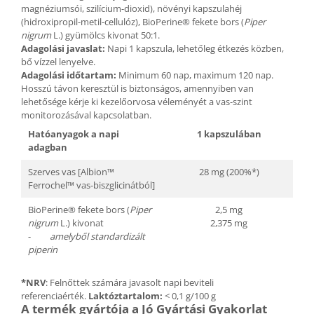
magnéziumsói, szilícium-dioxid), növényi kapszulahéj
(hidroxipropil-metil-cellulóz), BioPerine® fekete bors (
Piper
nigrum
L.) gyümölcs kivonat 50:1.
Adagolási javaslat:
Napi 1 kapszula, lehetőleg étkezés közben,
bő vízzel lenyelve.
Adagolási időtartam:
Minimum 60 nap, maximum 120 nap.
Hosszú távon keresztül is biztonságos, amennyiben van
lehetősége kérje ki kezelőorvosa véleményét a vas-szint
monitorozásával kapcsolatban.
Hatóanyagok a napi
1 kapszulában
adagban
Szerves vas [Albion™
28 mg (200%*)
Ferrochel™ vas-biszglicinátból]
BioPerine® fekete bors (
Piper
2,5 mg
nigrum
L.) kivonat
2,375 mg
-
amelyből standardizált
piperin
*NRV
: Felnőttek számára javasolt napi beviteli
referenciaérték.
Laktóztartalom:
< 0,1 g/100 g
A termék gyártója a Jó Gyártási Gyakorlat