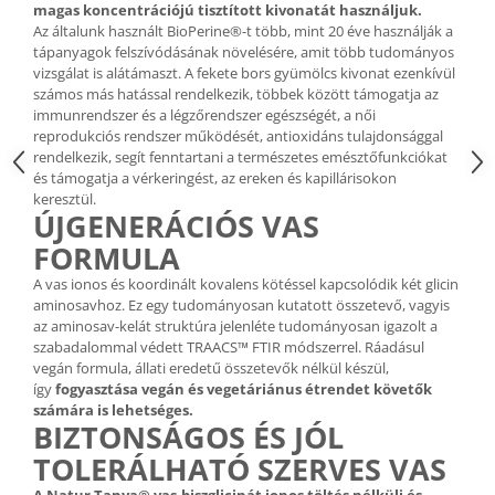
magas koncentrációjú tisztított kivonatát használjuk.
Az általunk használt BioPerine®-t több, mint 20 éve használják a
tápanyagok felszívódásának növelésére, amit több tudományos
vizsgálat is alátámaszt. A fekete bors gyümölcs kivonat ezenkívül
számos más hatással rendelkezik, többek között támogatja az
immunrendszer és a légzőrendszer egészségét, a női
reprodukciós rendszer működését, antioxidáns tulajdonsággal
rendelkezik, segít fenntartani a természetes emésztőfunkciókat
és támogatja a vérkeringést, az ereken és kapillárisokon
keresztül.
ÚJGENERÁCIÓS VAS
FORMULA
A vas ionos és koordinált kovalens kötéssel kapcsolódik két glicin
aminosavhoz. Ez egy tudományosan kutatott összetevő, vagyis
az aminosav-kelát struktúra jelenléte tudományosan igazolt a
szabadalommal védett TRAACS™ FTIR módszerrel. Ráadásul
vegán formula, állati eredetű összetevők nélkül készül,
így
fogyasztása vegán és vegetáriánus étrendet követők
számára is lehetséges.
BIZTONSÁGOS ÉS JÓL
TOLERÁLHATÓ SZERVES VAS