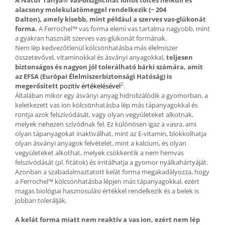
A Natur Tanya® vas-biszglicinát ionos töltés nélküli és
alacsony molekulatömeggel rendelkezik (~ 204
Dalton),
amely kisebb, mint például a szerves vas-glükonát
forma.
A Ferrochel™ vas forma elemi vas tartalma nagyobb, mint
a gyakran használt szerves vas-glükonát formának.
Nem lép kedvezőtlenül kölcsönhatásba más élelmiszer
összetevővel, vitaminokkal és ásványi anyagokkal,
teljesen
biztonságos és nagyon jól tolerálható bárki számára, amit
az EFSA (Európai Élelmiszerbiztonsági Hatóság)
is
2
megerősített
pozitív értékelésével
.
Általában mikor egy ásványi anyag hidrolizálódik a gyomorban, a
keletkezett vas ion kölcsönhatásba lép más tápanyagokkal és
rontja azok felszívódását, vagy olyan vegyületeket alkotnak,
melyek nehezen szívódnak fel. Ez különösen igaz a vasra, ami
olyan tápanyagokat inaktiválhat, mint az E-vitamin, blokkolhatja
olyan ásványi anyagok felvételét, mint a kalcium, és olyan
vegyületeket alkothat, melyek csökkentik a nem hemvas
felszívódását (pl. fitátok) és irritálhatja a gyomor nyálkahártyáját.
Azonban a szabadalmaztatott kelát forma megakadályozza, hogy
a Ferrochel™ kölcsönhatásba lépjen más tápanyagokkal, ezért
magas biológiai hasznosulási értékkel rendelkezik és a belek is
jobban tolerálják.
A kelát forma miatt nem reaktív a vas ion, ezért nem lép