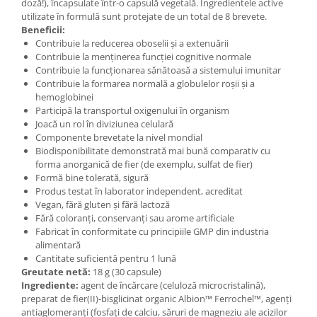
doză!), încapsulate într-o capsulă vegetală. Ingredientele active
utilizate în formulă sunt protejate de un total de 8 brevete.
Beneficii:
Contribuie la reducerea oboselii și a extenuării
Contribuie la menținerea funcției cognitive normale
Contribuie la funcționarea sănătoasă a sistemului imunitar
Contribuie la formarea normală a globulelor roșii și a
hemoglobinei
Participă la transportul oxigenului în organism
Joacă un rol în diviziunea celulară
Componente brevetate la nivel mondial
Biodisponibilitate demonstrată mai bună comparativ cu
forma anorganică de fier (de exemplu, sulfat de fier)
Formă bine tolerată, sigură
Produs testat în laborator independent, acreditat
Vegan, fără gluten și fără lactoză
Fără coloranți, conservanți sau arome artificiale
Fabricat în conformitate cu principiile GMP din industria
alimentară
Cantitate suficientă pentru 1 lună
Greutate netă:
18 g (30 capsule)
Ingrediente:
agent de încărcare (celuloză microcristalină),
preparat de fier(II)-bisglicinat organic Albion™ Ferrochel™, agenți
antiaglomeranți (fosfați de calciu, săruri de magneziu ale acizilor