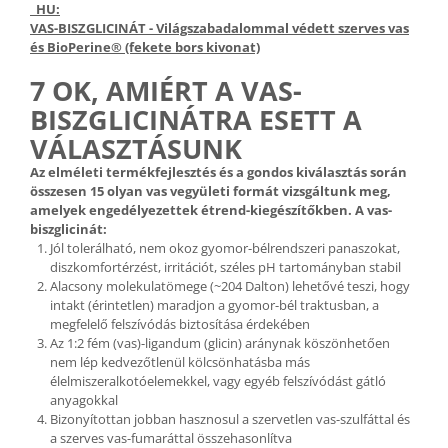
HU:
VAS-BISZGLICINÁT - Világszabadalommal védett szerves vas
és BioPerine® (fekete bors kivonat)
7 OK, AMIÉRT A VAS-
BISZGLICINÁTRA ESETT A
VÁLASZTÁSUNK
Az elméleti termékfejlesztés és a gondos kiválasztás során
összesen 15 olyan vas vegyületi formát vizsgáltunk meg,
amelyek engedélyezettek étrend-kiegészítőkben. A vas-
biszglicinát:
Jól tolerálható, nem okoz gyomor-bélrendszeri panaszokat,
diszkomfortérzést, irritációt, széles pH tartományban stabil
Alacsony molekulatömege (~204 Dalton) lehetővé teszi, hogy
intakt (érintetlen) maradjon a gyomor-bél traktusban, a
megfelelő felszívódás biztosítása érdekében
Az 1:2 fém (vas)-ligandum (glicin) aránynak köszönhetően
nem lép kedvezőtlenül kölcsönhatásba más
élelmiszeralkotóelemekkel, vagy egyéb felszívódást gátló
anyagokkal
Bizonyítottan jobban hasznosul a szervetlen vas-szulfáttal és
a szerves vas-fumaráttal összehasonlítva