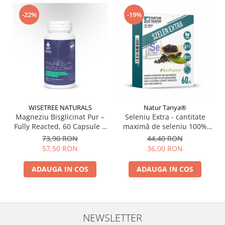
-22%
-19%
WISETREE NATURALS
Natur Tanya®
Magneziu Bisglicinat Pur –
Seleniu Extra - cantitate
Fully Reacted, 60 Capsule |
maximă de seleniu 100%
Fără Oxid de Magneziu
organic și extract natural de
73,90 RON
44,40 RON
piper negru cu
57,50 RON
36,00 RON
biodisponibilitate
îmbunătățită, brevetat la
ADAUGA IN COS
ADAUGA IN COS
nivel mondial 60 tablete
NEWSLETTER