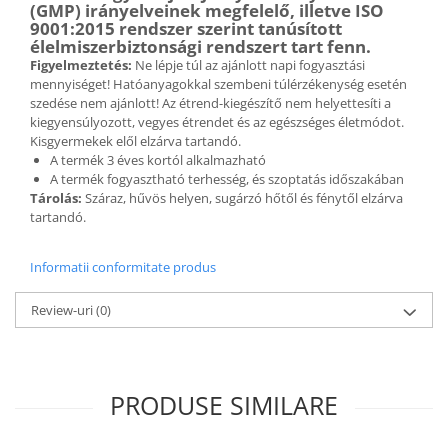
(GMP) irányelveinek megfelelő, illetve ISO
9001:2015 rendszer szerint tanúsított
élelmiszerbiztonsági rendszert tart fenn.
Figyelmeztetés:
Ne lépje túl az ajánlott napi fogyasztási
mennyiséget! Hatóanyagokkal szembeni túlérzékenység esetén
szedése nem ajánlott!
Az étrend-kiegészítő nem helyettesíti a
kiegyensúlyozott, vegyes étrendet és az egészséges életmódot.
Kisgyermekek elől elzárva tartandó.
A termék 3 éves kortól alkalmazható
A termék fogyasztható terhesség, és szoptatás időszakában
Tárolás:
Száraz, hűvös helyen, sugárzó hőtől és fénytől elzárva
tartandó.
Informatii conformitate produs
Review-uri
(0)
PRODUSE SIMILARE