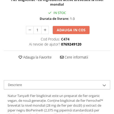
mondial
IN STOC
Durata de livrare:
1-3
ADAUGA IN COS
Cod Produs:
C474
Ai nevoie de ajutor?
0769249120
Adauga la Favorite
Cere informatii
Descriere
Natur Tanya® Fier bisglicinat este un preparat de fier organic
vegan, de nouă generație. Conține bisglicinat de fier Ferrochel™
brevetat la nivel mondial (28 mg de fier per doză!) și extract de
piper negru BioPerine® (2,375 mg piperină standardizată per