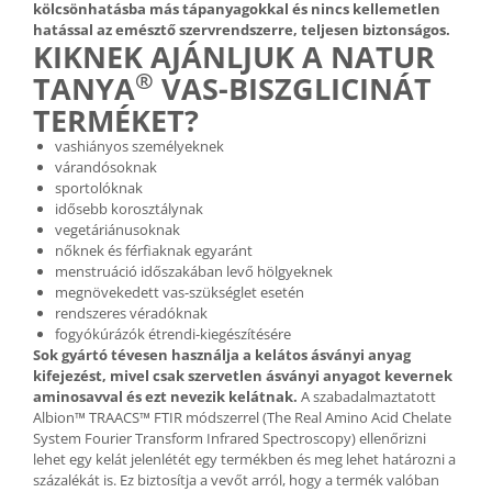
kölcsönhatásba más tápanyagokkal és nincs kellemetlen
hatással az emésztő szervrendszerre, teljesen biztonságos.
KIKNEK AJÁNLJUK A NATUR
®
TANYA
VAS-BISZGLICINÁT
TERMÉKET?
vashiányos személyeknek
várandósoknak
sportolóknak
idősebb korosztálynak
vegetáriánusoknak
nőknek és férfiaknak egyaránt
menstruáció időszakában levő hölgyeknek
megnövekedett vas-szükséglet esetén
rendszeres véradóknak
fogyókúrázók étrendi-kiegészítésére
Sok gyártó tévesen használja a kelátos ásványi anyag
kifejezést, mivel csak szervetlen ásványi anyagot kevernek
aminosavval és ezt nevezik kelátnak.
A szabadalmaztatott
Albion™ TRAACS™ FTIR módszerrel (The Real Amino Acid Chelate
System Fourier Transform Infrared Spectroscopy) ellenőrizni
lehet egy kelát jelenlétét egy termékben és meg lehet határozni a
százalékát is. Ez biztosítja a vevőt arról, hogy a termék valóban