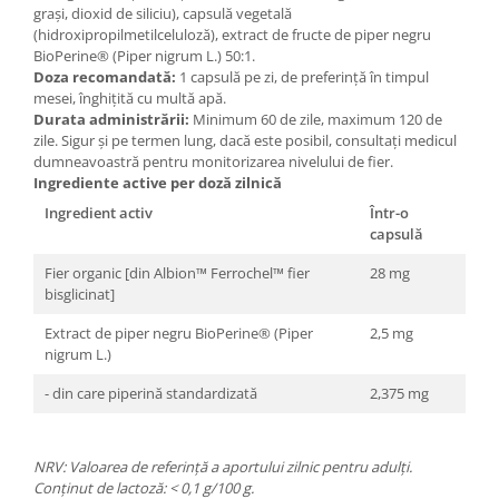
grași, dioxid de siliciu), capsulă vegetală
(hidroxipropilmetilceluloză), extract de fructe de piper negru
BioPerine® (Piper nigrum L.) 50:1.
Doza recomandată:
1 capsulă pe zi, de preferință în timpul
mesei, înghițită cu multă apă.
Durata administrării:
Minimum 60 de zile, maximum 120 de
zile. Sigur și pe termen lung, dacă este posibil, consultați medicul
dumneavoastră pentru monitorizarea nivelului de fier.
Ingrediente active per doză zilnică
Ingredient activ
Într-o
capsulă
Fier organic [din Albion™ Ferrochel™ fier
28 mg
bisglicinat]
Extract de piper negru BioPerine® (Piper
2,5 mg
nigrum L.)
- din care piperină standardizată
2,375 mg
NRV: Valoarea de referință a aportului zilnic pentru adulți.
Conținut de lactoză: < 0,1 g/100 g.