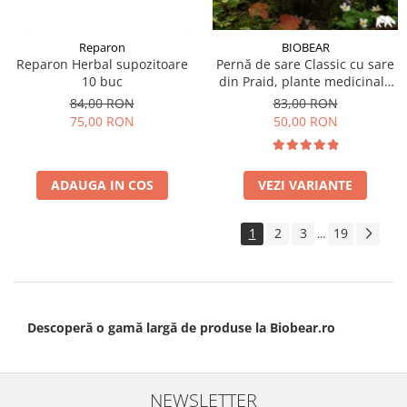
Reparon
BIOBEAR
Reparon Herbal supozitoare
Pernă de sare Classic cu sare
10 buc
din Praid, plante medicinale
şi ulei esenţială de lavandă
84,00 RON
83,00 RON
75,00 RON
50,00 RON
ADAUGA IN COS
VEZI VARIANTE
1
2
3
19
...
Descoperă o gamă largă de produse la Biobear.ro
NEWSLETTER