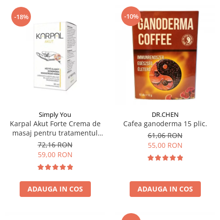
-10%
-18%
Simply You
DR.CHEN
Karpal Akut Forte Crema de
Cafea ganoderma 15 plic.
masaj pentru tratamentul
61,06 RON
sindromului de tunel carpian
72,16 RON
55,00 RON
50ml
59,00 RON
ADAUGA IN COS
ADAUGA IN COS