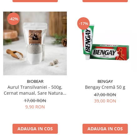
-42%
-17%
BIOBEAR
BENGAY
Aurul Transilvaniei - 500g,
Bengay Cremă 50 g
Cernat manual, Sare Naturală
47,00 RON
din Transilvania, Neiodată,
17,00 RON
39,00 RON
Fără Antiaglomeranţi
9,90 RON
ADAUGA IN COS
ADAUGA IN COS