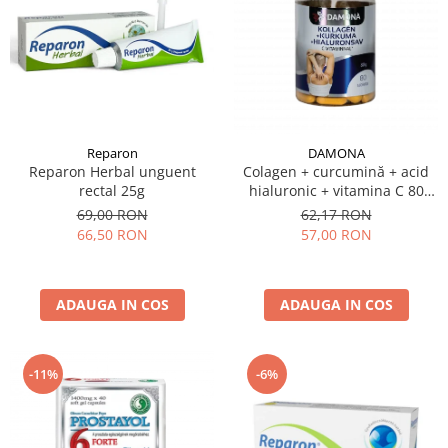
DAMONA
Reparon
Colagen + curcumină + acid
Reparon Herbal unguent
hialuronic + vitamina C 80
rectal 25g
tabl.
62,17 RON
69,00 RON
57,00 RON
66,50 RON
ADAUGA IN COS
ADAUGA IN COS
-11%
-6%