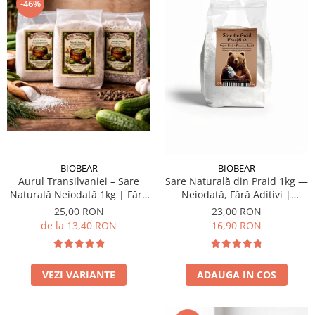
Dr. Weiss Herbal Swiss
-46%
GAL
GOODWILL
HERBAL SWISS
HERBARIA
HERBIOVIT
HERBS OF HEAVEN
Hymato
BIOBEAR
BIOBEAR
LOT OF HERB
Aurul Transilvaniei – Sare
Sare Naturală din Praid 1kg —
Naturală Neiodată 1kg | Fără
Neiodată, Fără Aditivi |
Nature Cookta
E536 | Fără Antiaglomeranți |
Murături & Gătit
25,00 RON
23,00 RON
NIZORAL
Sare Gemă Naturală pentru
de la 13,40 RON
16,90 RON
Murături
PETRA
SALVUS
VEZI VARIANTE
ADAUGA IN COS
VITALBERT
VITAMIN BOTTLE