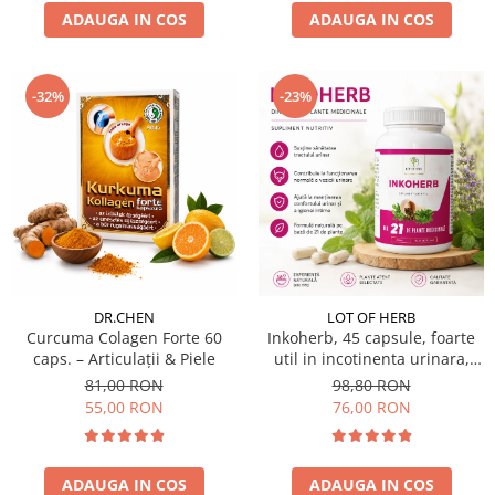
ADAUGA IN COS
ADAUGA IN COS
-32%
-23%
DR.CHEN
LOT OF HERB
Curcuma Colagen Forte 60
Inkoherb, 45 capsule, foarte
caps. – Articulații & Piele
util in incotinenta urinara,
tract urinar si vezica urinara,
81,00 RON
98,80 RON
bazat pe 21 de plante
55,00 RON
76,00 RON
ADAUGA IN COS
ADAUGA IN COS