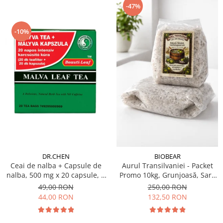
-47%
-10%
DR.CHEN
BIOBEAR
Ceai de nalba + Capsule de
Aurul Transilvaniei - Packet
nalba, 500 mg x 20 capsule, 2
Promo 10kg, Grunjoasă, Sare
g x 20 filtre
Naturală din Transilvania,
49,00 RON
250,00 RON
Neiodată, Fără
44,00 RON
132,50 RON
Antiaglomeranţi