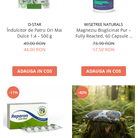
D-STAR
WISETREE NATURALS
Îndulcitor de Patru Ori Mai
Magneziu Bisglicinat Pur –
Dulce 1:4 – 500 g
Fully Reacted, 60 Capsule |
Fără Oxid de Magneziu
49,00 RON
73,90 RON
44,00 RON
57,50 RON
ADAUGA IN COS
ADAUGA IN COS
-11%
-40%