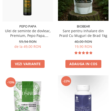
BIOBEAR
PEPO PAPA
Sare pentru Inhalare din
Ulei de seminte de dovleac,
Praid Cu Muguri de Brad 1kg
Premium, Pepo Papa,
250/500/1000 ml
40,00 RON
59,94 RON
19,90 RON
de la 49,00 RON
ADAUGA IN COS
VEZI VARIANTE
-22%
-10%