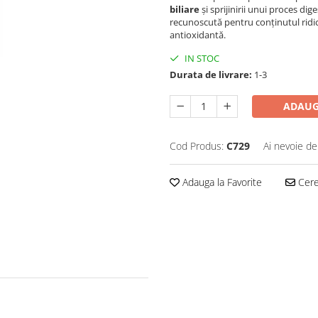
biliare
și sprijinirii unui proces di
recunoscută pentru conținutul ridi
antioxidantă.
IN STOC
Durata de livrare:
1-3
ADAUG
Cod Produs:
C729
Ai nevoie de
Adauga la Favorite
Cere 