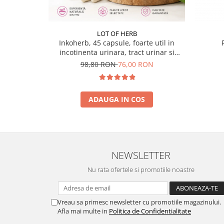
LOT OF HERB
Inkoherb, 45 capsule, foarte util in
incotinenta urinara, tract urinar si
vezica urinara, bazat pe 21 de plante
98,80 RON
76,00 RON
ADAUGA IN COS
NEWSLETTER
Nu rata ofertele si promotiile noastre
Vreau sa primesc newsletter cu promotiile magazinului.
Afla mai multe in
Politica de Confidentialitate