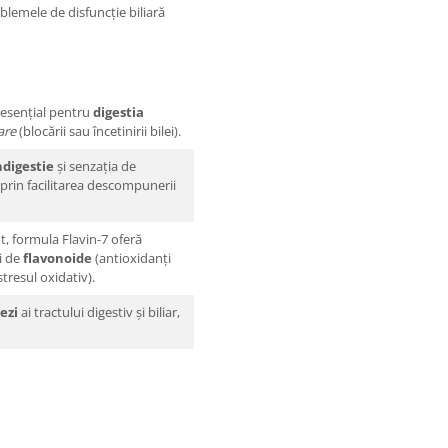
lemele de disfuncție biliară
 esențial pentru
digestia
iare
(blocării sau încetinirii bilei).
ndigestie
și senzația de
rin facilitarea descompunerii
t, formula Flavin-7 oferă
i de
flavonoide
(antioxidanți
tresul oxidativ).
ezi
ai tractului digestiv și biliar,