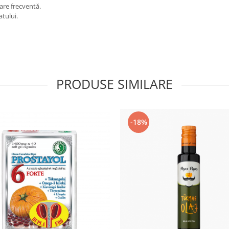
are frecventă.
atului.
PRODUSE SIMILARE
-18%