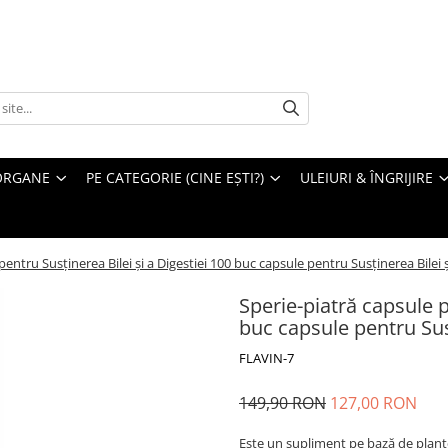
ORGANE
PE CATEGORIE (CINE EȘTI?)
ULEIURI & ÎNGRIJIRE
pentru Susținerea Bilei și a Digestiei 100 buc capsule pentru Susținerea Bilei ș
Sperie-piatră capsule p
buc capsule pentru Susț
FLAVIN-7
149,90 RON
127,00 RON
Este un supliment pe bază de plante 