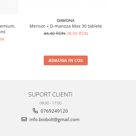
DAMONA
Premium,
Merisor + D-manoza Max 30 tablete
Merisor o
 ml
tablete cu
44,40 RON
38,00 RON
măci
RON
ADAUGA IN COS
SUPORT CLIENTI
09:00 - 17:00
0769249120
info.biobolt@gmail.com