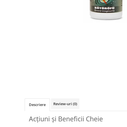
Dr. Weiss Herbal Swiss
GAL
GOODWILL
HERBAL SWISS
HERBARIA
HERBIOVIT
HERBS OF HEAVEN
Hymato
LOT OF HERB
Nature Cookta
NIZORAL
PETRA
Review-uri
(0)
Descriere
SALVUS
VITALBERT
Acțiuni și Beneficii Cheie
VITAMIN BOTTLE