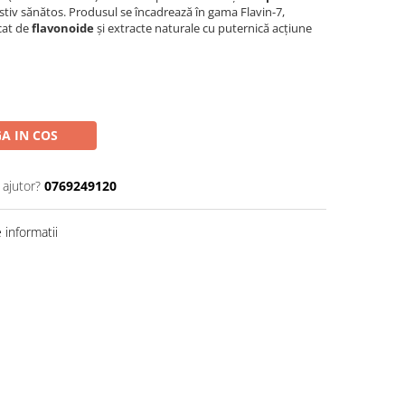
gestiv sănătos. Produsul se încadrează în gama Flavin-7,
cat de
flavonoide
și extracte naturale cu puternică acțiune
A IN COS
 ajutor?
0769249120
informatii