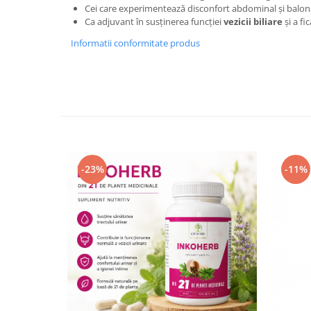
Cei care experimentează disconfort abdominal și balon
Ca adjuvant în susținerea funcției
vezicii biliare
și a fic
Informatii conformitate produs
-23%
-11%