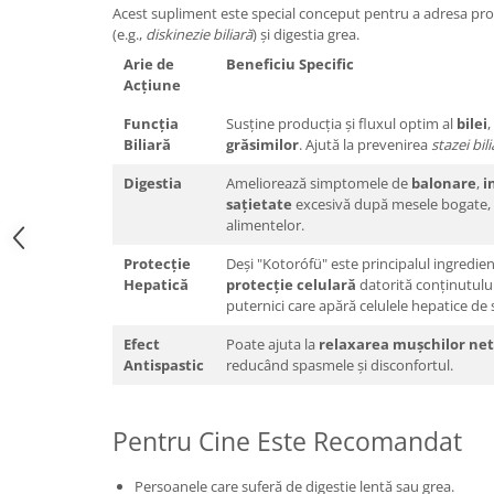
Acest supliment este special conceput pentru a adresa prob
(e.g.,
diskinezie biliară
) și digestia grea.
Arie de
Beneficiu Specific
Acțiune
Funcția
Susține producția și fluxul optim al
bilei
,
Biliară
grăsimilor
. Ajută la prevenirea
stazei bil
Digestia
Ameliorează simptomele de
balonare
,
i
sațietate
excesivă după mesele bogate, p
alimentelor.
Protecție
Deși "Kotorófü" este principalul ingredien
Hepatică
protecție celulară
datorită conținutulu
puternici care apără celulele hepatice de s
Efect
Poate ajuta la
relaxarea mușchilor net
Antispastic
reducând spasmele și disconfortul.
Pentru Cine Este Recomandat
Persoanele care suferă de digestie lentă sau grea.