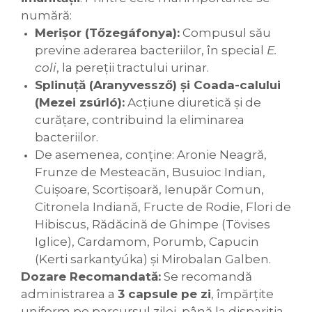
numără:
Merișor (Tőzegáfonya):
Compusul său
previne aderarea bacteriilor, în special
E.
coli
, la pereții tractului urinar.
Splinuță (Aranyvessző) și Coada-calului
(Mezei zsúrló):
Acțiune diuretică și de
curățare, contribuind la eliminarea
bacteriilor.
De asemenea, conține: Aronie Neagră,
Frunze de Mesteacăn, Busuioc Indian,
Cuișoare, Scortișoară, Ienupăr Comun,
Citronela Indiană, Fructe de Rodie, Flori de
Hibiscus, Rădăcină de Ghimpe (Tövises
Iglice), Cardamom, Porumb, Capucin
(Kerti sarkantyúka) și Mirobalan Galben.
Dozare Recomandată:
Se recomandă
administrarea a
3 capsule pe zi
, împărțite
uniform pe parcursul zilei, până la dispariția