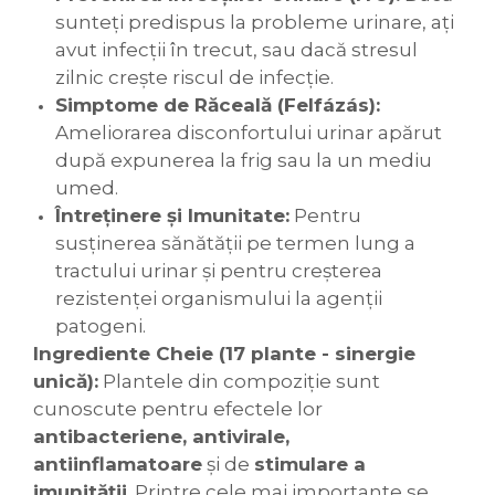
sunteți predispus la probleme urinare, ați
avut infecții în trecut, sau dacă stresul
zilnic crește riscul de infecție.
Simptome de Răceală (Felfázás):
Ameliorarea disconfortului urinar apărut
după expunerea la frig sau la un mediu
umed.
Întreținere și Imunitate:
Pentru
susținerea sănătății pe termen lung a
tractului urinar și pentru creșterea
rezistenței organismului la agenții
patogeni.
Ingrediente Cheie (17 plante - sinergie
unică):
Plantele din compoziție sunt
cunoscute pentru efectele lor
antibacteriene, antivirale,
antiinflamatoare
și de
stimulare a
imunității
. Printre cele mai importante se