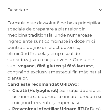
Descriere
Formula este dezvoltată pe baza principiilor
speciale de preparare a plantelor din
medicina tradițională, unde numeroase
ingrediente sunt combinate în doze mici
pentru a obține un efect puternic,
eliminând în același timp riscul de
supradozaj sau reacții adverse. Capsulele
sunt
vegane, fără gluten și fără lactate
,
conținând exclusiv amestecul fin măcinat al
plantelor.
Când este recomandat URIDAG:
Cistită (Hólyaghurut):
Senzație de arsură,
usturime sau durere la urinare, precum și
micțiuni frecvente și imperioase.
Prevenirea Infecțiilor Urinare (ITU):
Dacă