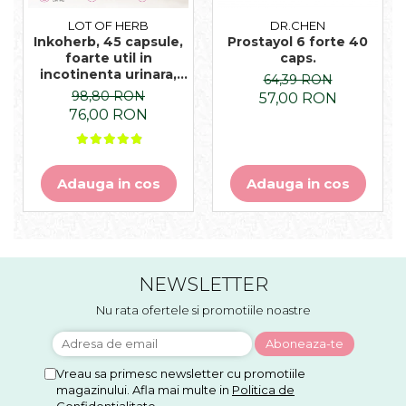
LOT OF HERB
DR.CHEN
Inkoherb, 45 capsule,
Prostayol 6 forte 40
foarte util in
caps.
incotinenta urinara,
64,39 RON
tract urinar si vezica
98,80 RON
57,00 RON
urinara, bazat pe 21 de
76,00 RON
plante
Adauga in cos
Adauga in cos
NEWSLETTER
Nu rata ofertele si promotiile noastre
Vreau sa primesc newsletter cu promotiile
magazinului. Afla mai multe in
Politica de