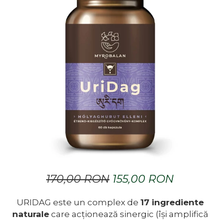
Dr. Weiss Herbal Swiss
GAL
GOODWILL
HERBAL SWISS
HERBARIA
HERBIOVIT
HERBS OF HEAVEN
Hymato
LOT OF HERB
Nature Cookta
NIZORAL
PETRA
170,00 RON
155,00 RON
SALVUS
VITALBERT
URIDAG este un complex de
17 ingrediente
VITAMIN BOTTLE
naturale
care acționează sinergic (își amplifică