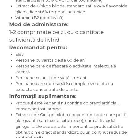
standardizat la 95% OPC (proantocianidine)
Extract de Ginkgo biloba, standardizat la 24% flavonoide
glicozidice și 6% terpene lactonice
Vitamina B2 (riboflavină)
Mod de administrare:
1-2 comprimate pe zi, cu o cantitate
suficientă de lichid.
Recomandat pentru:
Elevi
Persoane cu vârsta peste 60 de ani
Persoane care desfășoară o activitate intelectuală
intensă
Persoane cu un stil de viață stresant
Persoane care doresc să își completeze dieta cu
extracte concentrate de plante
Informații suplimentare:
Produsul este vegan și nu conține coloranți artificiali,
conservanți sau arome.
Extractul de Ginkgo biloba conține substanțe care pot fi
alergizante sau toxice (citotoxice), cum ar fi acidul
ginkgolic. De aceea, este important ca produsul să fie
obținut din extract standardizat, cu un conținut redus de