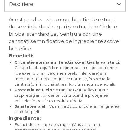
Descriere
Acest produs este o combinație de extract
de semințe de struguri și extract de Ginkgo
biloba, standardizat pentru a conține
cantități semnificative de ingrediente active
benefice.
Beneficii:
Circulație normală și funcția cognitivă la vârstnici
:
Ginkgo biloba ajută la menținerea circulației periferice
(de exemplu, la nivelul membrelor inferioare) și la
menținerea funcției cognitive normale, în special la
vârstnici (prin îmbunătățirea fluxului sanguin cerebral).
Protecția celulelor
: Vitamina B2 (riboflavina) are
proprietăți antioxidante, contribuind la protejarea
celulelor împotriva stresului oxidativ.
Sănătatea pielii
: Vitamina B2 contribuie la menținerea
sănătății pielii.
Ingrediente:
Extract de semințe de struguri (Vitis vinifera L.),