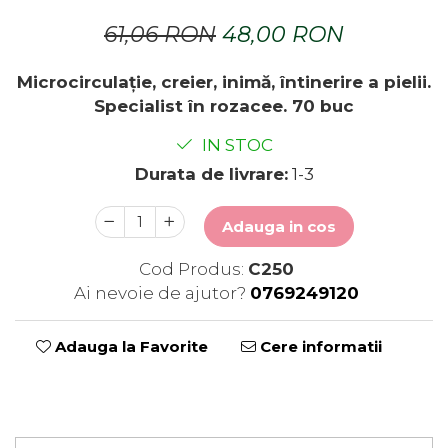
61,06 RON
48,00 RON
Microcirculație, creier, inimă, întinerire a pielii.
Specialist în rozacee. 70 buc
IN STOC
Durata de livrare:
1-3
Adauga in cos
Cod Produs:
C250
Ai nevoie de ajutor?
0769249120
Adauga la Favorite
Cere informatii