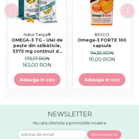
Natur Tanya®
BIOCO
OMEGA-3 TG - Ulei de
Omega-3 FORTE 100
pește din sălbăticie,
capsule
3375 mg conținut de
94,36 RON
acizi grași Omega-3,
173,17 RON
91,00 RON
sub formă de
163,00 RON
trigliceride 60 capsule
moi
Adauga in cos
Adauga in cos
NEWSLETTER
Nu rata ofertele si promotiile noastre