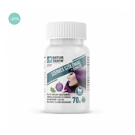
Dr. Weiss Herbal Swiss
GAL
GOODWILL
-21%
HERBAL SWISS
HERBARIA
HERBIOVIT
HERBS OF HEAVEN
Hymato
LOT OF HERB
Nature Cookta
NIZORAL
PETRA
SALVUS
VITALBERT
VITAMIN BOTTLE