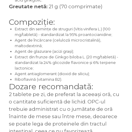
acid ginkgolic.
Greutate netă:
21 g (70 comprimate)
Compoziție:
Extract din semințe de struguri (Vitis vinifera L.) (100
mg/tabletă) - standardizat la 95% proantocianidine;
Agent de încărcare (celuloză microcristalină),
maltodextrină;
Agent de glazurare (acizi grași);
Extract din frunze de Ginkgo biloba L. (20 mg/tabletă) -
standardizat la 24% glicozide flavonice și 6% terpene
lactonice;
Agent antiaglomerant (dioxid de siliciu);
Riboflavină (vitamina B2).
Dozare recomandată:
2 tablete pe zi, de preferat la aceeași oră, cu
o cantitate suficientă de lichid. OPC-ul
trebuie administrat cu o jumătate de oră
înainte de mese sau între mese, deoarece
se poate lega de proteinele din tractul
intestinal, ceea ce nu favorizează