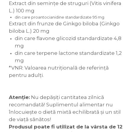
Extract din semințe de struguri (Vitis vinifera
L.) 100 mg
din care proantocianidine standardizate 95 mg
Extract din frunze de Ginkgo biloba (Ginkgo
biloba L.) 20 mg
din care flavone glicozid standardizate 4,8
mg
din care terpene lactone standardizate 1,2
mg
*VNR: Valoarea nutrițională de referință
pentru adulți.
Atenție:
Nu depășiți cantitatea zilnică
recomandată! Suplimentul alimentar nu
înlocuiește o dietă mixtă echilibrată și un stil
de viață sănătos!
Produsul poate fi utilizat de la vârsta de 12