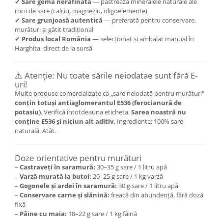
✔
Sare gemă nerafinată
— păstrează mineralele naturale ale
rocii de sare (calciu, magneziu, oligoelemente)
✔
Sare grunjoasă autentică
— preferată pentru conservare,
murături și gătit tradițional
✔
Produs local România
— selecționat și ambalat manual în
Harghita, direct de la sursă
⚠️ Atenție: Nu toate sările neiodatae sunt fără E-
uri!
Multe produse comercializate ca „sare neiodată pentru murături"
conțin totuși antiaglomerantul E536 (ferocianură de
potasiu)
. Verifică întotdeauna eticheta.
Sarea noastră nu
conține E536 și niciun alt aditiv.
Ingrediente: 100% sare
naturală. Atât.
Doze orientative pentru murături
–
Castraveți în saramură:
30–35 g sare / 1 litru apă
–
Varză murată la butoi:
20–25 g sare / 1 kg varză
–
Gogonele și ardei în saramură:
30 g sare / 1 litru apă
–
Conservare carne și slănină:
freacă din abundență, fără doză
fixă
–
Pâine cu maia:
18–22 g sare / 1 kg făină