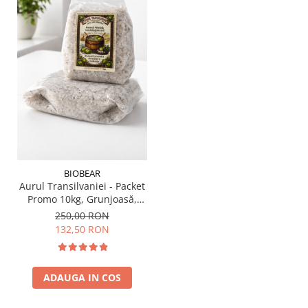
BIOBEAR
Aurul Transilvaniei - Packet
Promo 10kg, Grunjoasă,
Sare Naturală din
250,00 RON
Transilvania, Neiodată, Fără
132,50 RON
Antiaglomeranţi
ADAUGA IN COS