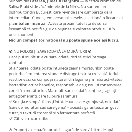
Suntem din
Lăzărea, județul Harghita
— la câțiva kilometri de
Salina Praid și de zăcămintele de la Nireș. Nu suntem un
distribuitor din București care revinde sare cumpărată de la
intermediari. Cunoaștem personal sursele, selecționăm fiecare lot
și
ambalăm manual
. Această proximitate față de sursă
înseamnă că poți fi sigur de originea și calitatea produsului în
orice moment.
Niciun competitor național nu poate spune același lucru.
🚫 NU FOLOSIȚI SARE IODATĂ LA MURĂTURI! 🚫
Dacă pui murăturile cu sare iodată, riști să strici întreaga
cantitate!
Știai? Sarea iodată poate întuneca zeama murăturilor, poate
perturba fermentarea și poate distruge textura crocantă. Iodul
reacționează cu compușii naturali din legume și inhibă activitatea
bacteriilor lactice benefice, responsabile de gustul și conservarea
corectă a murăturilor. Mai mult, sarea iodată conține și agenți
antiaglomeranți, care tulbură saramura.
✅ Soluția e simplă: folosiți întotdeauna sare grunjoasă, neiodată
(sare de murături sau sare gemă) – aceasta garantează un gust
curat, o textură crocantă și o fermentare perfectă.
💡 Câteva trucuri utile:
🧂 Proporția de bază: aprox. 1 lingură de sare / 1 litru de apă