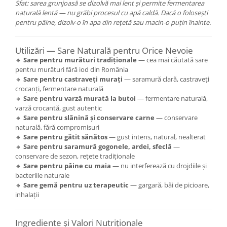
Sfat: sarea grunjoasă se dizolvă mai lent și permite fermentarea
naturală lentă — nu grăbi procesul cu apă caldă. Dacă o folosești
pentru pâine, dizolv-o în apa din rețetă sau macin-o puțin înainte.
Utilizări — Sare Naturală pentru Orice Nevoie
🔸
Sare pentru murături tradiționale
— cea mai căutată sare
pentru murături fără iod din România
🔸
Sare pentru castraveți murați
— saramură clară, castraveți
crocanți, fermentare naturală
🔸
Sare pentru varză murată la butoi
— fermentare naturală,
varză crocantă, gust autentic
🔸
Sare pentru slănină și conservare carne
— conservare
naturală, fără compromisuri
🔸
Sare pentru gătit sănătos
— gust intens, natural, nealterat
🔸
Sare pentru saramură gogonele, ardei, sfeclă
—
conservare de sezon, rețete tradiționale
🔸
Sare pentru pâine cu maia
— nu interferează cu drojdiile și
bacteriile naturale
🔸
Sare gemă pentru uz terapeutic
— gargară, băi de picioare,
inhalații
Ingrediente și Valori Nutriționale