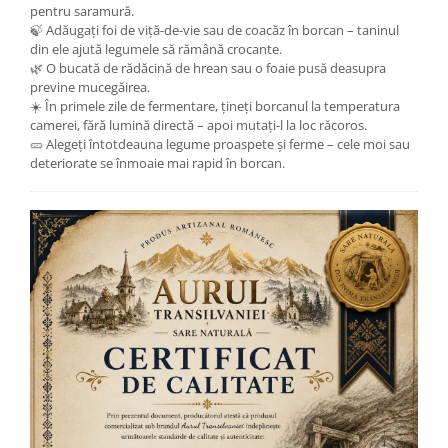
pentru saramură.
🍃 Adăugați foi de viță-de-vie sau de coacăz în borcan – taninul
din ele ajută legumele să rămână crocante.
🌿 O bucată de rădăcină de hrean sau o foaie pusă deasupra
previne mucegăirea.
☀️ În primele zile de fermentare, țineți borcanul la temperatura
camerei, fără lumină directă – apoi mutați-l la loc răcoros.
🥒 Alegeți întotdeauna legume proaspete și ferme – cele moi sau
deteriorate se înmoaie mai rapid în borcan.