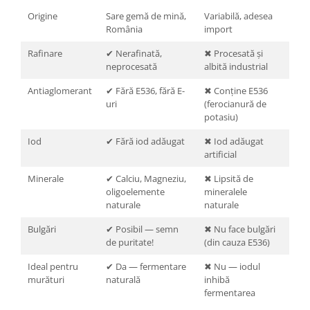
Origine
Sare gemă de mină,
Variabilă, adesea
România
import
Rafinare
✔ Nerafinată,
✖ Procesată și
neprocesată
albită industrial
Antiaglomerant
✔ Fără E536, fără E-
✖ Conține E536
uri
(ferocianură de
potasiu)
Iod
✔ Fără iod adăugat
✖ Iod adăugat
artificial
Minerale
✔ Calciu, Magneziu,
✖ Lipsită de
oligoelemente
mineralele
naturale
naturale
Bulgări
✔ Posibil — semn
✖ Nu face bulgări
de puritate!
(din cauza E536)
Ideal pentru
✔ Da — fermentare
✖ Nu — iodul
murături
naturală
inhibă
fermentarea