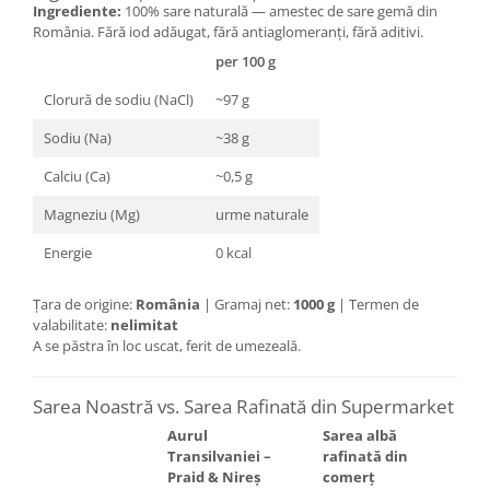
Ingrediente:
100% sare naturală — amestec de sare gemă din
România. Fără iod adăugat, fără antiaglomeranți, fără aditivi.
per 100 g
Clorură de sodiu (NaCl)
~97 g
Sodiu (Na)
~38 g
Calciu (Ca)
~0,5 g
Magneziu (Mg)
urme naturale
Energie
0 kcal
Țara de origine:
România
| Gramaj net:
1000 g
| Termen de
valabilitate:
nelimitat
A se păstra în loc uscat, ferit de umezeală.
Sarea Noastră vs. Sarea Rafinată din Supermarket
Aurul
Sarea albă
Transilvaniei –
rafinată din
Praid & Nireș
comerț