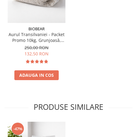
BIOBEAR
Aurul Transilvaniei - Packet
Promo 10kg, Grunjoasă,
Sare Naturală din
250,00 RON
Transilvania, Neiodată, Fără
132,50 RON
Antiaglomeranţi
ADAUGA IN COS
PRODUSE SIMILARE
-47%