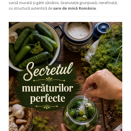
varză murată și gătit sănătos. Granulație grunjoasă, nerafinată,
cu structură autentică de
sare de mină România
.