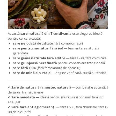
Această
sare naturală din Transilvania
este alegerea ideală
pentru cei care caută:
sare neiodată
de calitate, fără compromisuri
sare pentru murături fără iod
— fermentare naturală
garantată
sare gemă naturală fără aditivi
— fără E-uri, fără chimicale
sare grunjoasă nerafinată
pentru conservare tradițională
sare fără E536
(fără ferocianură de potasiu)
sare de mină din Praid
— origine verificată, sursă autentică
✔
Sare de naturală (amestec natural)
— combinație autentică
de săruri transilvănene
✔
Sare neiodată
— ideală pentru murături și consum fără iod
adăugat
✔
Sare fără antiaglomeranți
— fără E536, fără chimicale, fără E-
uri de niciun fel