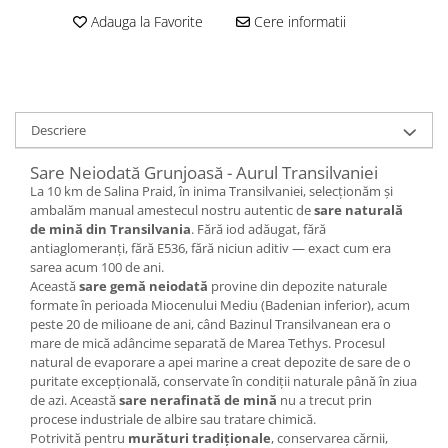
Adauga la Favorite
Cere informatii
Descriere
Sare Neiodată Grunjoasă - Aurul Transilvaniei
La 10 km de Salina Praid, în inima Transilvaniei, selecționăm și
ambalăm manual amestecul nostru autentic de
sare naturală
de mină din Transilvania
. Fără iod adăugat, fără
antiaglomeranți, fără E536, fără niciun aditiv — exact cum era
sarea acum 100 de ani.
Această
sare gemă neiodată
provine din depozite naturale
formate în perioada Miocenului Mediu (Badenian inferior), acum
peste 20 de milioane de ani, când Bazinul Transilvanean era o
mare de mică adâncime separată de Marea Tethys. Procesul
natural de evaporare a apei marine a creat depozite de sare de o
puritate excepțională, conservate în condiții naturale până în ziua
de azi. Această
sare nerafinată de mină
nu a trecut prin
procese industriale de albire sau tratare chimică.
Potrivită pentru
murături tradiționale
, conservarea cărnii,