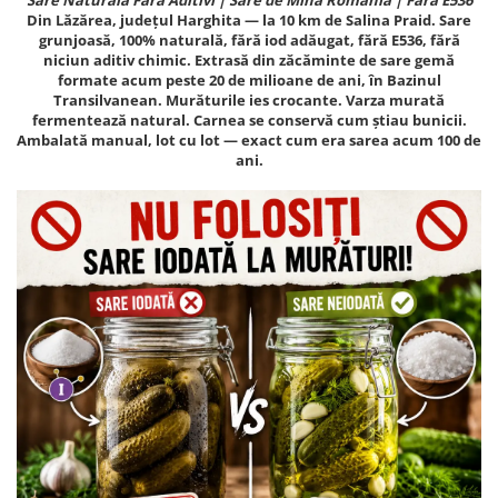
Din Lăzărea, județul Harghita — la 10 km de Salina Praid. Sare
grunjoasă, 100% naturală, fără iod adăugat, fără E536, fără
niciun aditiv chimic. Extrasă din zăcăminte de sare gemă
formate acum peste 20 de milioane de ani, în Bazinul
Transilvanean. Murăturile ies crocante. Varza murată
fermentează natural. Carnea se conservă cum știau bunicii.
Ambalată manual, lot cu lot — exact cum era sarea acum 100 de
ani.