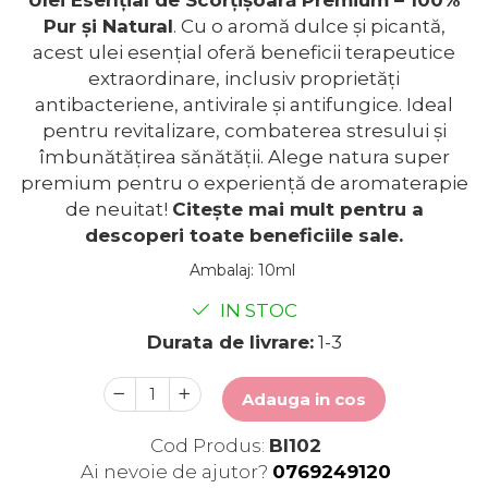
Pur și Natural
. Cu o aromă dulce și picantă,
acest ulei esențial oferă beneficii terapeutice
extraordinare, inclusiv proprietăți
antibacteriene, antivirale și antifungice. Ideal
pentru revitalizare, combaterea stresului și
îmbunătățirea sănătății. Alege natura super
premium pentru o experiență de aromaterapie
de neuitat!
Citește mai mult pentru a
descoperi toate beneficiile sale.
Ambalaj
:
10ml
IN STOC
Durata de livrare:
1-3
Adauga in cos
Cod Produs:
BI102
Ai nevoie de ajutor?
0769249120