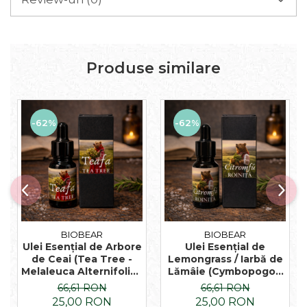
Produse similare
-62%
-62%
BIOBEAR
BIOBEAR
Ulei Esențial de Arbore
Ulei Esențial de
de Ceai (Tea Tree -
Lemongrass / Iarbă de
Melaleuca Alternifolia),
Lămâie (Cymbopogon
100% pur și naturală
Flexuosus), 100% pur și
66,61 RON
66,61 RON
naturală
25,00 RON
25,00 RON