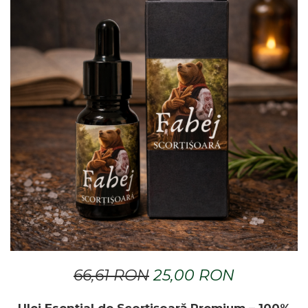
Dr. Weiss Herbal Swiss
GAL
GOODWILL
HERBAL SWISS
HERBARIA
HERBIOVIT
HERBS OF HEAVEN
Hymato
LOT OF HERB
Nature Cookta
NIZORAL
PETRA
SALVUS
66,61 RON
25,00 RON
VITALBERT
VITAMIN BOTTLE
Ulei Esențial de Scorțișoară Premium – 100%