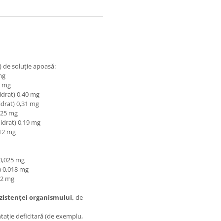
i) de soluție apoasă:
mg
2 mg
drat) 0,40 mg
drat) 0,31 mg
,25 mg
idrat) 0,19 mg
12 mg
 0,025 mg
) 0,018 mg
12 mg
ezistenței organismului,
de
ntație deficitară (de exemplu,