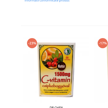
Informatii conformitate produs
-23%
-17%
DR.CHEN