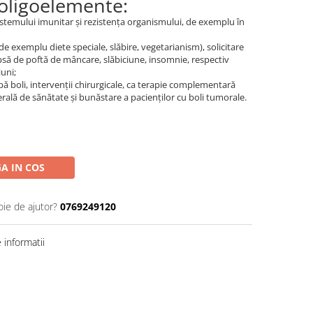
 oligoelemente:
istemului imunitar și rezistența organismului, de exemplu în
(de exemplu diete speciale, slăbire, vegetarianism), solicitare
lipsă de poftă de mâncare, slăbiciune, insomnie, respectiv
uni;
pă boli, intervenții chirurgicale, ca terapie complementară
ală de sănătate și bunăstare a pacienților cu boli tumorale.
A IN COS
oie de ajutor?
0769249120
informatii