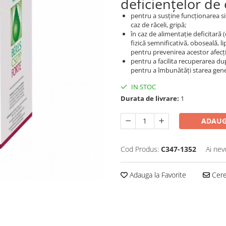
deficiențelor de
pentru a susține funcționarea s
caz de răceli, gripă;
în caz de alimentație deficitară 
fizică semnificativă, oboseală, 
pentru prevenirea acestor afecți
pentru a facilita recuperarea du
pentru a îmbunătăți starea gener
IN STOC
Durata de livrare:
1
ADAUG
Cod Produs:
C347-1352
Ai nev
Adauga la Favorite
Cere 