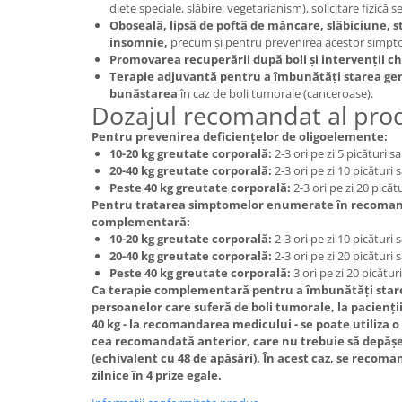
diete speciale, slăbire, vegetarianism), solicitare fizică s
Oboseală, lipsă de poftă de mâncare, slăbiciune, st
insomnie,
precum și pentru prevenirea acestor simpt
Promovarea recuperării după boli și intervenții ch
Terapie adjuvantă pentru a îmbunătăți starea gen
bunăstarea
în caz de boli tumorale (canceroase).
Dozajul recomandat al prod
Pentru prevenirea deficiențelor de oligoelemente:
10-20 kg greutate corporală:
2-3 ori pe zi 5 picături sa
20-40 kg greutate corporală:
2-3 ori pe zi 10 picături 
Peste 40 kg greutate corporală:
2-3 ori pe zi 20 picătu
Pentru tratarea simptomelor enumerate în recomand
complementară:
10-20 kg greutate corporală:
2-3 ori pe zi 10 picături 
20-40 kg greutate corporală:
2-3 ori pe zi 20 picături 
Peste 40 kg greutate corporală:
3 ori pe zi 20 picături
Ca terapie complementară pentru a îmbunătăți stare
persoanelor care suferă de boli tumorale, la pacienți
40 kg - la recomandarea medicului - se poate utiliza 
cea recomandată anterior, care nu trebuie să depășe
(echivalent cu 48 de apăsări). În acest caz, se recom
zilnice în 4 prize egale.