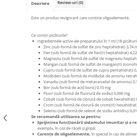
Review-uri
(0)
Descriere
Este un produs revigorant care conține oligoelemente.
Ce conțin picăturile?
Ingredientele active ale preparatului în 1 ml (18 picătur
Zinc (sub formă de sulfat de zinc heptahidrat) 3,74 
Fier (sub formă de sulfat de fier(II) heptahidrat) 4,2
Magneziu (sub formă de sulfat de magneziu heptahi
Mangan (sub formă de sulfat de mangan(II) monohi
Cupru (sub formă de sulfat de cupru pentahidrat) 0
Molibden (sub formă de molibdat de amoniu tetrah
Vanadiu (sub formă de metavanadat de amoniu) 0,
Bor (sub formă de acid boric) 0,10 mg
Fluor (sub formă de fluorură de sodiu) 0,090 mg
Cobalt (sub formă de clorură de cobalt hexahidrat)
Crom (sub formă de clorură de crom(III) hexahidrat
Seleniu (sub formă de selenit de sodiu anhidru) 0,0
Se recomandă utilizarea sa pentru:
Sprijinirea funcționării sistemului imunitar și a r
exemplu, în caz de răceli și gripă;
Carențe de oligoelemente,
în special în caz de alime