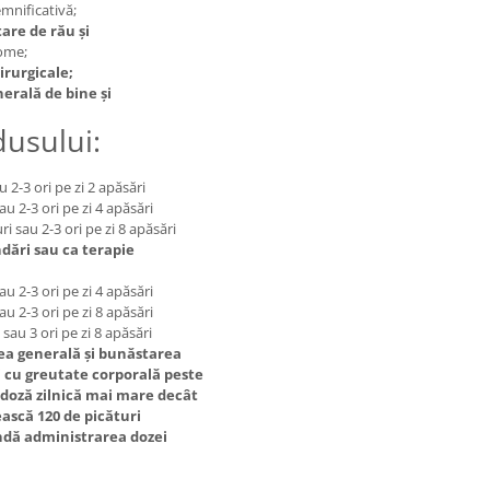
emnificativă;
are de rău și
ome;
irurgicale;
erală de bine și
usului:
u 2-3 ori pe zi 2 apăsări
sau 2-3 ori pe zi 4 apăsări
ri sau 2-3 ori pe zi 8 apăsări
ări sau ca terapie
sau 2-3 ori pe zi 4 apăsări
sau 2-3 ori pe zi 8 apăsări
 sau 3 ori pe zi 8 apăsări
a generală și bunăstarea
i cu greutate corporală peste
o doză zilnică mai mare decât
ască 120 de picături
andă administrarea dozei