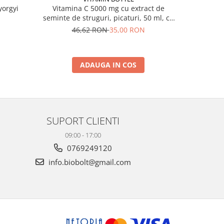
Vitamina C 5000 mg cu extract de
yorgyi
Vitamina
seminte de struguri, picaturi, 50 ml, cu
pipeta
46,62 RON
35,00 RON
3
ADAUGA IN COS
SUPORT CLIENTI
09:00 - 17:00
0769249120
info.biobolt@gmail.com