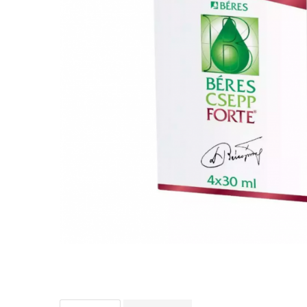
Dr. Weiss Herbal Swiss
GAL
GOODWILL
HERBAL SWISS
HERBARIA
HERBIOVIT
HERBS OF HEAVEN
Hymato
LOT OF HERB
Nature Cookta
NIZORAL
PETRA
SALVUS
VITALBERT
VITAMIN BOTTLE