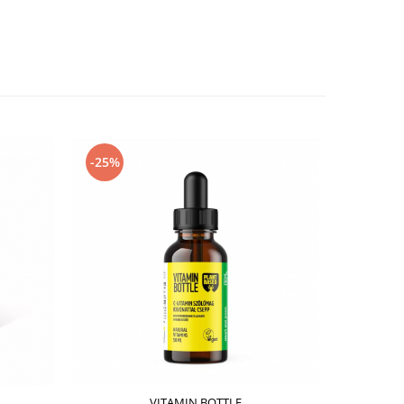
-25%
-2%
VITAMIN BOTTLE