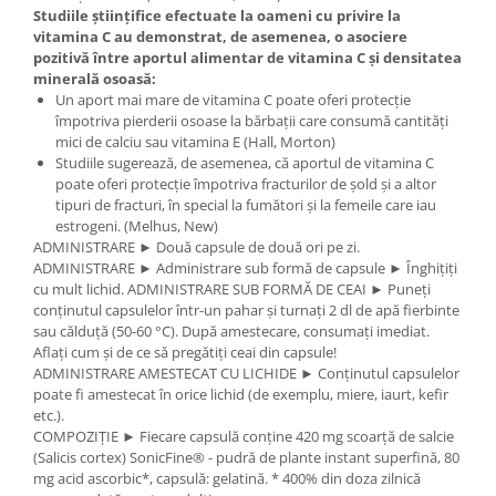
Studiile științifice efectuate la oameni cu privire la
vitamina C au demonstrat, de asemenea, o asociere
pozitivă între aportul alimentar de vitamina C și densitatea
minerală osoasă:
Un aport mai mare de vitamina C poate oferi protecție
împotriva pierderii osoase la bărbații care consumă cantități
mici de calciu sau vitamina E (Hall, Morton)
Studiile sugerează, de asemenea, că aportul de vitamina C
poate oferi protecție împotriva fracturilor de șold și a altor
tipuri de fracturi, în special la fumători și la femeile care iau
estrogeni. (Melhus, New)
ADMINISTRARE ► Două capsule de două ori pe zi.
ADMINISTRARE ► Administrare sub formă de capsule ► Înghițiți
cu mult lichid. ADMINISTRARE SUB FORMĂ DE CEAI ► Puneți
conținutul capsulelor într-un pahar și turnați 2 dl de apă fierbinte
sau călduță (50-60 °C). După amestecare, consumați imediat.
Aflați cum și de ce să pregătiți ceai din capsule!
ADMINISTRARE AMESTECAT CU LICHIDE ► Conținutul capsulelor
poate fi amestecat în orice lichid (de exemplu, miere, iaurt, kefir
etc.).
COMPOZIȚIE ► Fiecare capsulă conține 420 mg scoarță de salcie
(Salicis cortex) SonicFine® - pudră de plante instant superfină, 80
mg acid ascorbic*, capsulă: gelatină. * 400% din doza zilnică