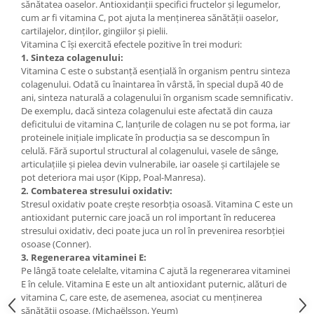
sănătatea oaselor. Antioxidanții specifici fructelor și legumelor,
cum ar fi vitamina C, pot ajuta la menținerea sănătății oaselor,
cartilajelor, dinților, gingiilor și pielii.
Vitamina C își exercită efectele pozitive în trei moduri:
1. Sinteza colagenului:
Vitamina C este o substanță esențială în organism pentru sinteza
colagenului. Odată cu înaintarea în vârstă, în special după 40 de
ani, sinteza naturală a colagenului în organism scade semnificativ.
De exemplu, dacă sinteza colagenului este afectată din cauza
deficitului de vitamina C, lanțurile de colagen nu se pot forma, iar
proteinele inițiale implicate în producția sa se descompun în
celulă. Fără suportul structural al colagenului, vasele de sânge,
articulațiile și pielea devin vulnerabile, iar oasele și cartilajele se
pot deteriora mai ușor (Kipp, Poal-Manresa).
2. Combaterea stresului oxidativ:
Stresul oxidativ poate crește resorbția osoasă. Vitamina C este un
antioxidant puternic care joacă un rol important în reducerea
stresului oxidativ, deci poate juca un rol în prevenirea resorbției
osoase (Conner).
3. Regenerarea vitaminei E:
Pe lângă toate celelalte, vitamina C ajută la regenerarea vitaminei
E în celule. Vitamina E este un alt antioxidant puternic, alături de
vitamina C, care este, de asemenea, asociat cu menținerea
sănătății osoase. (Michaëlsson, Yeum)