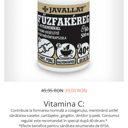
Dr. Weiss Herbal Swiss
GAL
GOODWILL
HERBAL SWISS
HERBARIA
HERBIOVIT
HERBS OF HEAVEN
Hymato
LOT OF HERB
Nature Cookta
NIZORAL
49,95 RON
39,00 RON
PETRA
Vitamina C:
SALVUS
Contribuie la formarea normală a colagenului, menținând astfel
VITALBERT
sănătatea oaselor, cartilajelor, gingiilor, dinților și pielii. Consumul
regulat este recomandat în special după 40 de ani.*
VITAMIN BOTTLE
*Efecte benefice pentru sănătate enumerate de EFSA.