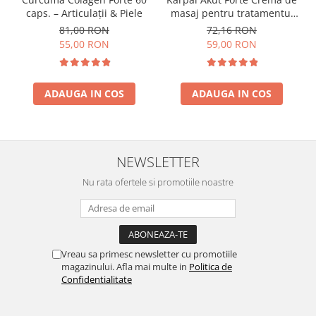
caps. – Articulații & Piele
masaj pentru tratamentul
sindromului de tunel
81,00 RON
72,16 RON
carpian 50ml
55,00 RON
59,00 RON
ADAUGA IN COS
ADAUGA IN COS
NEWSLETTER
Nu rata ofertele si promotiile noastre
Vreau sa primesc newsletter cu promotiile
magazinului. Afla mai multe in
Politica de
Confidentialitate