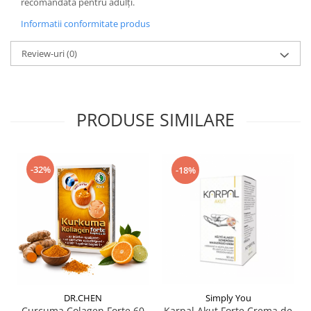
recomandată pentru adulți.
Informatii conformitate produs
Review-uri
(0)
PRODUSE SIMILARE
-32%
-18%
DR.CHEN
Simply You
Curcuma Colagen Forte 60
Karpal Akut Forte Crema de