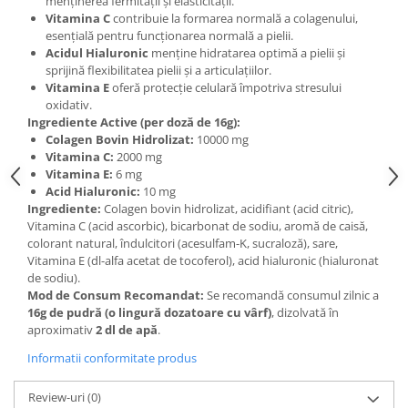
menținerea fermității și elasticității.
Vitamina C
contribuie la formarea normală a colagenului,
esențială pentru funcționarea normală a pielii.
Acidul Hialuronic
menține hidratarea optimă a pielii și
sprijină flexibilitatea pielii și a articulațiilor.
Vitamina E
oferă protecție celulară împotriva stresului
oxidativ.
Ingrediente Active (per doză de 16g):
Colagen Bovin Hidrolizat:
10000 mg
Vitamina C:
2000 mg
Vitamina E:
6 mg
Acid Hialuronic:
10 mg
Ingrediente:
Colagen bovin hidrolizat, acidifiant (acid citric),
Vitamina C (acid ascorbic), bicarbonat de sodiu, aromă de caisă,
colorant natural, îndulcitori (acesulfam-K, sucraloză), sare,
Vitamina E (dl-alfa acetat de tocoferol), acid hialuronic (hialuronat
de sodiu).
Mod de Consum Recomandat:
Se recomandă consumul zilnic a
16g de pudră (o lingură dozatoare cu vârf)
, dizolvată în
aproximativ
2 dl de apă
.
Informatii conformitate produs
Review-uri
(0)