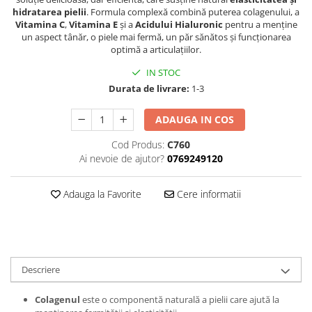
hidratarea pielii
. Formula complexă combină puterea colagenului, a
Vitamina C
,
Vitamina E
și a
Acidului Hialuronic
pentru a menține
un aspect tânăr, o piele mai fermă, un păr sănătos și funcționarea
optimă a articulațiilor.
IN STOC
Durata de livrare:
1-3
ADAUGA IN COS
Cod Produs:
C760
Ai nevoie de ajutor?
0769249120
Adauga la Favorite
Cere informatii
Descriere
Colagenul
este o componentă naturală a pielii care ajută la