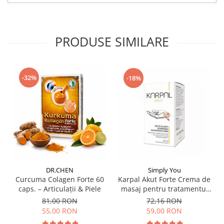
PRODUSE SIMILARE
-32%
-18%
DR.CHEN
Simply You
Curcuma Colagen Forte 60
Karpal Akut Forte Crema de
caps. – Articulații & Piele
masaj pentru tratamentul
sindromului de tunel
81,00 RON
72,16 RON
carpian 50ml
55,00 RON
59,00 RON