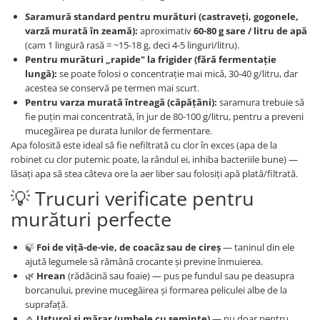
Saramură standard pentru murături (castraveți, gogonele,
varză murată în zeamă):
aproximativ
60-80 g sare / litru de apă
(cam 1 lingură rasă = ~15-18 g, deci 4-5 linguri/litru).
Pentru murături „rapide" la frigider (fără fermentație
lungă):
se poate folosi o concentrație mai mică, 30-40 g/litru, dar
acestea se conservă pe termen mai scurt.
Pentru varza murată întreagă (căpățâni):
saramura trebuie să
fie puțin mai concentrată, în jur de 80-100 g/litru, pentru a preveni
mucegăirea pe durata lunilor de fermentare.
Apa folosită este ideal să fie nefiltrată cu clor în exces (apa de la
robinet cu clor puternic poate, la rândul ei, inhiba bacteriile bune) —
lăsați apa să stea câteva ore la aer liber sau folosiți apă plată/filtrată.
💡 Trucuri verificate pentru
murături perfecte
🍃
Foi de viță-de-vie, de coacăz sau de cireș
— taninul din ele
ajută legumele să rămână crocante și previne înmuierea.
🌿
Hrean
(rădăcină sau foaie) — pus pe fundul sau pe deasupra
borcanului, previne mucegăirea și formarea peliculei albe de la
suprafață.
🧄
Usturoi și mărar (umbele cu semințe)
— nu doar pentru