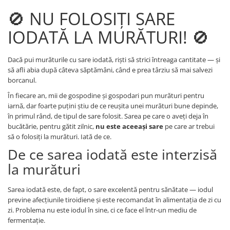
🚫 NU FOLOSIȚI SARE
IODATĂ LA MURĂTURI! 🚫
Dacă pui murăturile cu sare iodată, riști să strici întreaga cantitate — și
să afli abia după câteva săptămâni, când e prea târziu să mai salvezi
borcanul.
În fiecare an, mii de gospodine și gospodari pun murături pentru
iarnă, dar foarte puțini știu de ce reușita unei murături bune depinde,
în primul rând, de tipul de sare folosit. Sarea pe care o aveți deja în
bucătărie, pentru gătit zilnic,
nu este aceeași sare
pe care ar trebui
să o folosiți la murături. Iată de ce.
De ce sarea iodată este interzisă
la murături
Sarea iodată este, de fapt, o sare excelentă pentru sănătate — iodul
previne afecțiunile tiroidiene și este recomandat în alimentația de zi cu
zi. Problema nu este iodul în sine, ci ce face el într-un mediu de
fermentație.