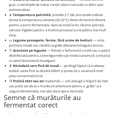
gust, ci semințele de mărar conțin uleiuri naturale cu efect ușor
antimicrobian.
☀️
Temperatura potrivită:
primele 3-7 zile, borcanele trebuie
ținute la temperatura camerei (20-22°C), ferite de lumină directă,
pentru a porni fermentația. Apoi se mută la loc răcoros (pivniță,
cămară, frigider) pentru a încetini procesul și a le păstra mai mult
timp.
🥒
Legume proaspete, ferme, fără urme de lovituri
— orice
porțiune moale sau vânătă va grăbi alterarea întregului borcan.
🫙
Greutate pe legume
— folosiți o farfurioară curată sau o piatră
dezinfectată pentru a ține legumele sub nivelul saramurii; contactul
cu aerul favorizează mucegaiul.
🧂
Niciodată sare fină de masă
— pe lângă faptul că e adesea
iodată, sarea fină se dizolvă diferit și poate da o saramură mult
prea concentrată local.
🍋
Puțină oțet sau zer
(opțional) — unii adaugă o lingură de oțet
sau puțin zer de la o murătură anterioară pentru a „grăbi" și a
asigura fermentația, mai ales dacă apa e clorinată.
Semne că murăturile au
fermentat corect