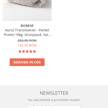
BIOBEAR
Aurul Transilvaniei - Packet
Promo 10kg, Grunjoasă, Sare
Naturală din Transilvania,
250,00 RON
Neiodată, Fără
132,50 RON
Antiaglomeranţi
ADAUGA IN COS
NEWSLETTER
Nu rata ofertele si promotiile noastre