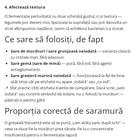
4. Afectează textura
O fermentație perturbată nu doar schimbă gustul, ci și textura —
legumele pot deveni moi, lipicioase la suprafață sau pot dezvolta un
strat alb/spumos neplăcut, semn că echilibrul bacterian s-a stricat.
Ce sare să folosiți, de fapt
Sare de murături / sare grunjoasă neiodată
— varianta clasică,
cu cristale mari, fără adaosuri.
Sare gemă (sare de mină)
— pură, fără iod, fără agenți
antiaglomeranți.
Sare grosieră marină neiodată
— funcționează la fel de bine,
atât timp cât pe etichetă nu apare „iodată" sau „cu iod".
📌
Sfat practic:
citiți eticheta înainte de cumpărare. Dacă scrie „sare
iodată" sau conține simbolul de iodare, nu o folosiți la murături —
păstrați-o pentru gătit.
Proporția corectă de saramură
O greșeală frecventă este să se pună „cam atâta sare, după ochi" —
ceea ce duce fie la murături prea sărate, fie la o concentrație
insuficientă pentru o fermentație sigură.