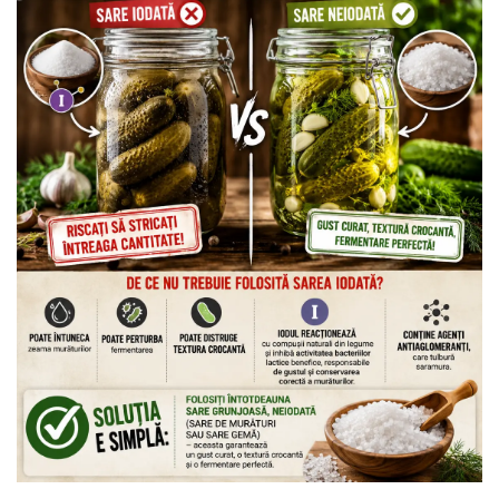
Dr. Weiss Herbal Swiss
GAL
GOODWILL
HERBAL SWISS
HERBARIA
HERBIOVIT
HERBS OF HEAVEN
Hymato
LOT OF HERB
Nature Cookta
NIZORAL
PETRA
SALVUS
VITALBERT
VITAMIN BOTTLE