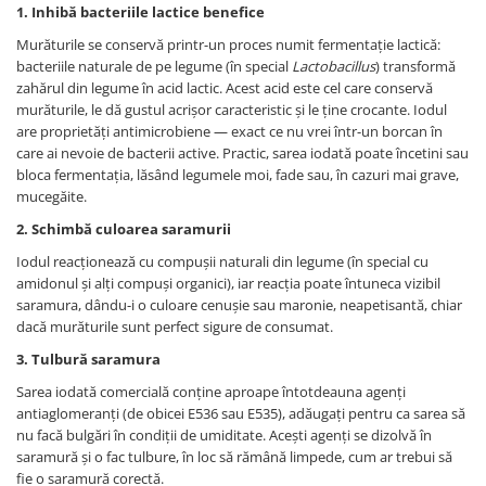
1. Inhibă bacteriile lactice benefice
Murăturile se conservă printr-un proces numit fermentație lactică:
bacteriile naturale de pe legume (în special
Lactobacillus
) transformă
zahărul din legume în acid lactic. Acest acid este cel care conservă
murăturile, le dă gustul acrișor caracteristic și le ține crocante. Iodul
are proprietăți antimicrobiene — exact ce nu vrei într-un borcan în
care ai nevoie de bacterii active. Practic, sarea iodată poate încetini sau
bloca fermentația, lăsând legumele moi, fade sau, în cazuri mai grave,
mucegăite.
2. Schimbă culoarea saramurii
Iodul reacționează cu compușii naturali din legume (în special cu
amidonul și alți compuși organici), iar reacția poate întuneca vizibil
saramura, dându-i o culoare cenușie sau maronie, neapetisantă, chiar
dacă murăturile sunt perfect sigure de consumat.
3. Tulbură saramura
Sarea iodată comercială conține aproape întotdeauna agenți
antiaglomeranți (de obicei E536 sau E535), adăugați pentru ca sarea să
nu facă bulgări în condiții de umiditate. Acești agenți se dizolvă în
saramură și o fac tulbure, în loc să rămână limpede, cum ar trebui să
fie o saramură corectă.