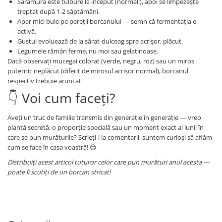
Saramura este tulbure la început (normal!), apoi se limpezește
treptat după 1-2 săptămâni.
Apar mici bule pe pereții borcanului — semn că fermentația e
activă.
Gustul evoluează de la sărat-dulceag spre acrișor, plăcut.
Legumele rămân ferme, nu moi sau gelatinoase.
Dacă observați mucegai colorat (verde, negru, roz) sau un miros
puternic neplăcut (diferit de mirosul acrișor normal), borcanul
respectiv trebuie aruncat.
👇 Voi cum faceți?
Aveți un truc de familie transmis din generație în generație — vreo
plantă secretă, o proporție specială sau un moment exact al lunii în
care se pun murăturile? Scrieți-l la comentarii, suntem curioși să aflăm
cum se face în casa voastră! 😊
Distribuiți acest articol tuturor celor care pun murături anul acesta —
poate îi scutiți de un borcan stricat!