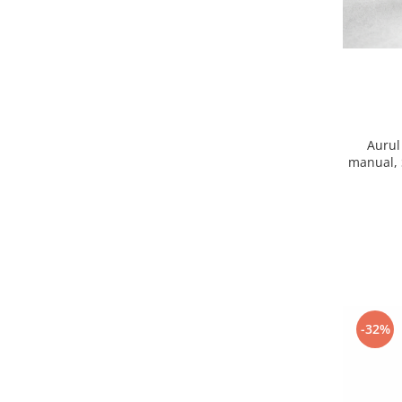
Aurul
manual, 
Neio
-32%