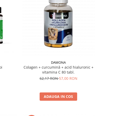
DAMONA
oi
Colagen + curcumină + acid hialuronic +
vitamina C 80 tabl.
62,17 RON
57,00 RON
ADAUGA IN COS