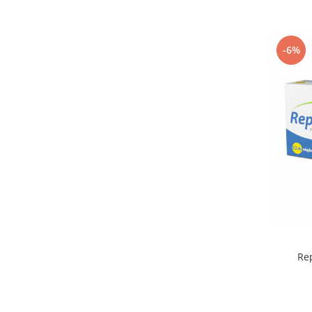
-6%
Re