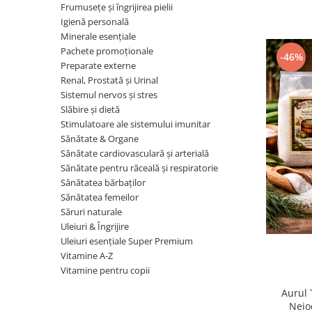
Dr. Weiss Herbal Swiss
Frumusețe și îngrijirea pielii
GAL
Igienă personală
Minerale esențiale
GOODWILL
Pachete promoționale
-46%
HERBAL SWISS
Preparate externe
Renal, Prostată şi Urinal
HERBARIA
Sistemul nervos și stres
HERBIOVIT
Slăbire și dietă
Stimulatoare ale sistemului imunitar
HERBS OF HEAVEN
Sănătate & Organe
Hymato
Sănătate cardiovasculară și arterială
Sănătate pentru răceală și respiratorie
LOT OF HERB
Sănătatea bărbaților
Nature Cookta
Sănătatea femeilor
Săruri naturale
NIZORAL
Uleiuri & Îngrijire
PETRA
Uleiuri esenţiale Super Premium
Vitamine A-Z
SALVUS
Vitamine pentru copii
VITALBERT
Aurul 
VITAMIN BOTTLE
Neio