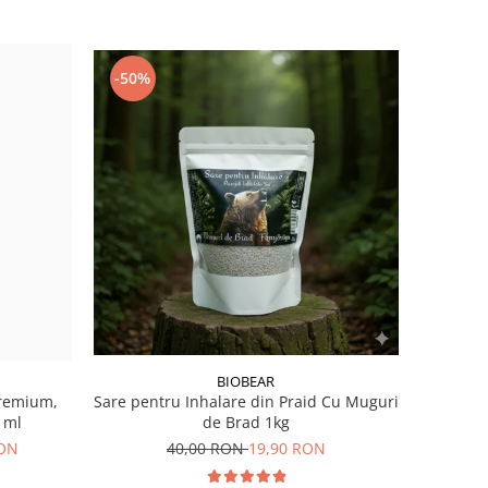
-50%
BIOBEAR
Premium,
Sare pentru Inhalare din Praid Cu Muguri
 ml
de Brad 1kg
RON
40,00 RON
19,90 RON