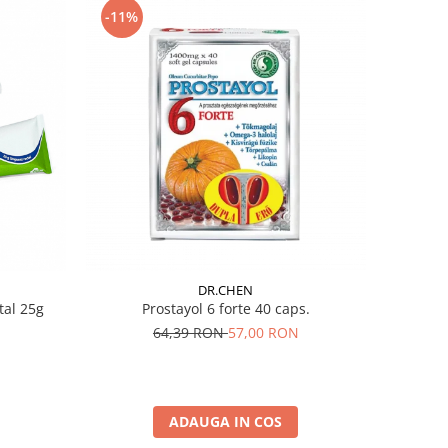
-11%
DR.CHEN
Prostayol 6 forte 40 caps.
tal 25g
64,39 RON
57,00 RON
ADAUGA IN COS