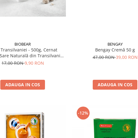
BIOBEAR
BENGAY
 Transilvaniei - 500g, Cernat
Bengay Cremă 50 g
Sare Naturală din Transilvania,
47,00 RON
39,00 RON
dată, Fără Antiaglomeranţi
17,00 RON
9,90 RON
ADAUGA IN COS
ADAUGA IN COS
-12%