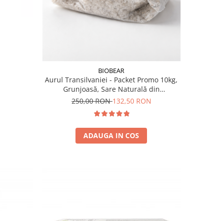
BIOBEAR
Aurul Transilvaniei - Packet Promo 10kg,
Grunjoasă, Sare Naturală din
Transilvania, Neiodată, Fără
250,00 RON
132,50 RON
Antiaglomeranţi
ADAUGA IN COS