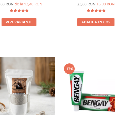
omeranți | Sare Gemă Naturală
,00 RON
de la 13,40 RON
23,00 RON
16,90 RON
pentru Murături
VEZI VARIANTE
ADAUGA IN COS
-17%