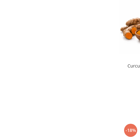
Curcu
-18%