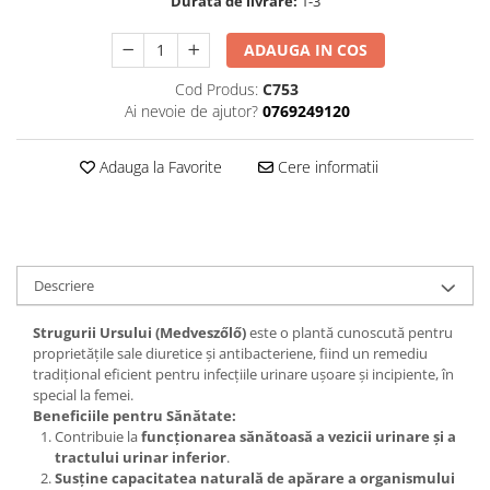
Durata de livrare:
1-3
ADAUGA IN COS
Cod Produs:
C753
Ai nevoie de ajutor?
0769249120
Adauga la Favorite
Cere informatii
Descriere
Strugurii Ursului (Medveszőlő)
este o plantă cunoscută pentru
proprietățile sale diuretice și antibacteriene, fiind un remediu
tradițional eficient pentru infecțiile urinare ușoare și incipiente, în
special la femei.
Beneficiile pentru Sănătate:
Contribuie la
funcționarea sănătoasă a vezicii urinare și a
tractului urinar inferior
.
Susține capacitatea naturală de apărare a organismului