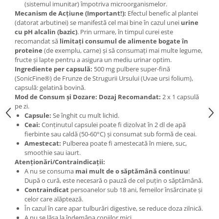
(sistemul imunitar) împotriva microorganismelor.
Mecanism de Acțiune (Important!):
Efectul benefic al plantei
(datorat arbutinei) se manifestă cel mai bine în cazul unei
urine
cu pH alcalin (bazic)
. Prin urmare, în timpul curei este
recomandat să
limitați consumul de alimente bogate în
proteine
(de exemplu, carne) și să consumați mai multe legume,
fructe și lapte pentru a asigura un mediu urinar optim.
Ingrediente per capsulă:
500 mg pulbere super-fină
(SonicFine®) de Frunze de Strugurii Ursului (Uvae ursi folium),
capsulă: gelatină bovină.
Mod de Consum și Dozare:
Dozaj Recomandat:
2 x 1 capsulă
pe zi.
Capsule:
Se înghit cu mult lichid.
Ceai:
Conținutul capsulei poate fi dizolvat în 2 dl de apă
fierbinte sau caldă (50-60°C) și consumat sub formă de ceai.
Amestecat:
Pulberea poate fi amestecată în miere, suc,
smoothie sau iaurt.
Atenționări/Contraindicații:
A nu se consuma
mai mult de o săptămână continuu
!
După o cură, este necesară o pauză de cel puțin o săptămână.
Contraindicat
persoanelor sub 18 ani, femeilor însărcinate și
celor care alăptează.
În cazul în care apar tulburări digestive, se reduce doza zilnică.
A nu se lăsa la îndemâna copiilor mici.