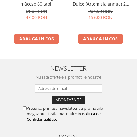
măceșe 60 tabl.
Dulce (Artemisia annua) 20
ml – Extract Supercritic
61,06 RON
204,50 RON
Premium cu Artemisinină
47,00 RON
159,00 RON
ADAUGA IN COS
ADAUGA IN COS
NEWSLETTER
Nu rata ofertele si promotiile noastre
Vreau sa primesc newsletter cu promotiile
magazinului. Afla mai multe in
Politica de
Confidentialitate