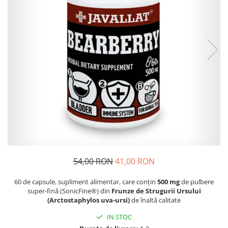
Dr. Weiss Herbal Swiss
GAL
GOODWILL
HERBAL SWISS
HERBARIA
HERBIOVIT
HERBS OF HEAVEN
Hymato
LOT OF HERB
Nature Cookta
NIZORAL
54,00 RON
41,00 RON
PETRA
60 de capsule, supliment alimentar, care conțin
500 mg
de pulbere
SALVUS
super-fină (SonicFine®) din
Frunze de Strugurii Ursului
(Arctostaphylos uva-ursi)
de înaltă calitate
VITALBERT
IN STOC
VITAMIN BOTTLE