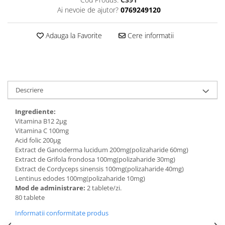
Ai nevoie de ajutor?
0769249120
Adauga la Favorite
Cere informatii
Descriere
Ingrediente:
Vitamina B12 2μg
Vitamina C 100mg
Acid folic 200μg
Extract de Ganoderma lucidum 200mg(polizaharide 60mg)
Extract de Grifola frondosa 100mg(polizaharide 30mg)
Extract de Cordyceps sinensis 100mg(polizaharide 40mg)
Lentinus edodes 100mg(polizaharide 10mg)
Mod de administrare:
2 tablete/zi.
80 tablete
Informatii conformitate produs