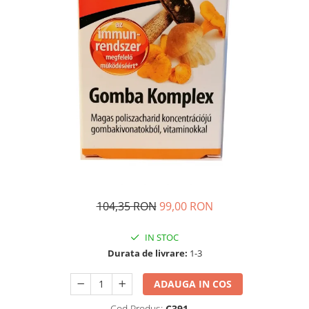
Dr. Weiss Herbal Swiss
GAL
GOODWILL
HERBAL SWISS
HERBARIA
HERBIOVIT
HERBS OF HEAVEN
Hymato
LOT OF HERB
Nature Cookta
104,35 RON
99,00 RON
NIZORAL
PETRA
IN STOC
Durata de livrare:
1-3
SALVUS
VITALBERT
ADAUGA IN COS
VITAMIN BOTTLE
Cod Produs:
C391