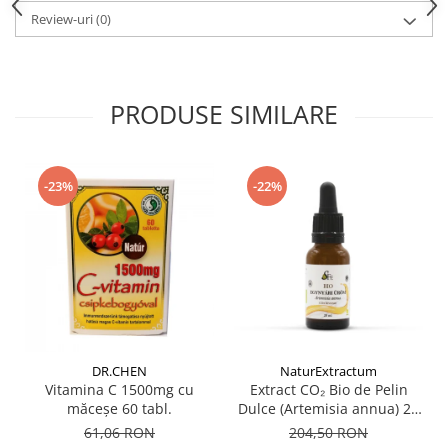
Review-uri
(0)
PRODUSE SIMILARE
-23%
-22%
DR.CHEN
NaturExtractum
Vitamina C 1500mg cu
Extract CO₂ Bio de Pelin
măceșe 60 tabl.
Dulce (Artemisia annua) 20
ml – Extract Supercritic
61,06 RON
204,50 RON
Premium cu Artemisinină