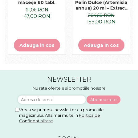
măceșe 60 tabl.
Pelin Dulce (Artemisia
annua) 20 ml – Extract
61,06 RON
Supercritic Premium
204,50 RON
47,00 RON
cu Artemisinină
159,00 RON
Adauga in cos
Adauga in cos
NEWSLETTER
Nu rata ofertele si promotiile noastre
Vreau sa primesc newsletter cu promotiile
magazinului. Afla mai multe in
Politica de
Confidentialitate