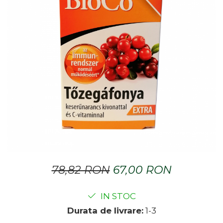
Dr. Weiss Herbal Swiss
GAL
GOODWILL
HERBAL SWISS
HERBARIA
HERBIOVIT
HERBS OF HEAVEN
Hymato
LOT OF HERB
Nature Cookta
NIZORAL
78,82 RON
67,00 RON
PETRA
SALVUS
IN STOC
VITALBERT
Durata de livrare:
1-3
VITAMIN BOTTLE