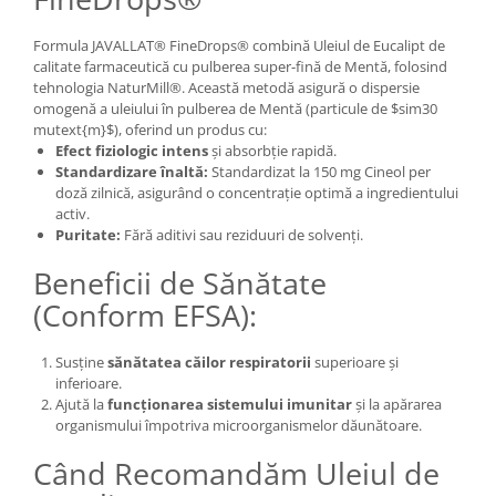
Formula JAVALLAT® FineDrops® combină Uleiul de Eucalipt de
calitate farmaceutică cu pulberea super-fină de Mentă, folosind
tehnologia NaturMill®. Această metodă asigură o dispersie
omogenă a uleiului în pulberea de Mentă (particule de $sim30
mutext{m}$), oferind un produs cu:
Efect fiziologic intens
și absorbție rapidă.
Standardizare înaltă:
Standardizat la 150 mg Cineol per
doză zilnică, asigurând o concentrație optimă a ingredientului
activ.
Puritate:
Fără aditivi sau reziduuri de solvenți.
Beneficii de Sănătate
(Conform EFSA):
Susține
sănătatea căilor respiratorii
superioare și
inferioare.
Ajută la
funcționarea sistemului imunitar
și la apărarea
organismului împotriva microorganismelor dăunătoare.
Când Recomandăm Uleiul de