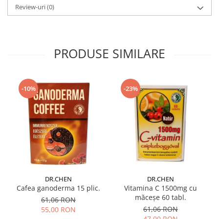
Review-uri
(0)
PRODUSE SIMILARE
-10%
-23%
DR.CHEN
DR.CHEN
Cafea ganoderma 15 plic.
Vitamina C 1500mg cu
măceșe 60 tabl.
61,06 RON
61,06 RON
55,00 RON
47,00 RON