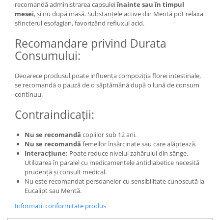
recomandă administrarea capsulei
înainte sau în timpul
mesei
, și nu după masă. Substanțele active din Mentă pot relaxa
sfincterul esofagian, favorizând refluxul acid.
Recomandare privind Durata
Consumului:
Deoarece produsul poate influența compoziția florei intestinale,
se recomandă o pauză de o săptămână după o lună de consum
continuu.
Contraindicații:
Nu se recomandă
copiilor sub 12 ani.
Nu se recomandă
femeilor însărcinate sau care alăptează.
Interacțiune:
Poate reduce nivelul zahărului din sânge.
Utilizarea în paralel cu medicamentele antidiabetice necesită
prudență și consult medical.
Nu este recomandat persoanelor cu sensibilitate cunoscută la
Eucalipt sau Mentă.
Informatii conformitate produs