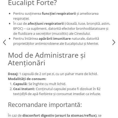
Eucalipt Forte?
Pentru susținerea
funcției respiratorii
și ameliorarea
respirației.
În caz de
afecțiuni respiratorii
(răceală, tuse, bronșită, astm,
BPOC) – ca supliment, datorită efectelor bronhodilatatoare și
de fluidizare a secrețiilor (mucolitic) ale Cineolului.
Pentru întărirea
apărării imunitare
naturale, datorită
proprietăților antimicrobiene ale Eucaliptului și Mentei.
Mod de Administrare și
Atenționări
Dozaj:
1 capsulă de 2 ori pe zi, cu un pahar mare de lichid.
Modalități de consum:
Capsulă:
Se înghite cu mult lichid.
Ceai Instant:
Conținutul capsulei poate fi dizolvat în $2
text{dl}$ de apă fierbinte și consumat imediat ca infuzie.
Recomandare importantă:
În caz de
disconfort digestiv (arsuri la stomac/reflux)
, se