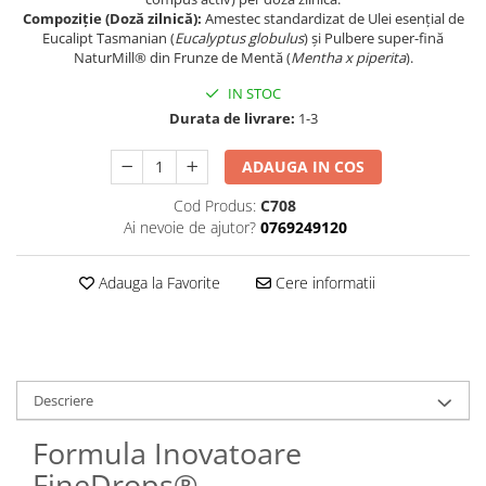
Compoziție (Doză zilnică):
Amestec standardizat de Ulei esențial de
Eucalipt Tasmanian (
Eucalyptus globulus
) și Pulbere super-fină
NaturMill® din Frunze de Mentă (
Mentha x piperita
).
IN STOC
Durata de livrare:
1-3
ADAUGA IN COS
Cod Produs:
C708
Ai nevoie de ajutor?
0769249120
Adauga la Favorite
Cere informatii
Descriere
Formula Inovatoare
FineDrops®