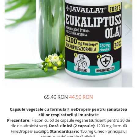
Dr. Weiss Herbal Swiss
GAL
GOODWILL
HERBAL SWISS
HERBARIA
HERBIOVIT
HERBS OF HEAVEN
Hymato
LOT OF HERB
Nature Cookta
NIZORAL
65,40 RON
44,90 RON
PETRA
Capsule vegetale cu formula FineDrops® pentru sănătatea
SALVUS
căilor respiratorii și imunitate
Prezentare:
Flacon cu 60 de capsule vegane (suficient pentru 30 de
VITALBERT
zile de administrare).
Doză zilnică (2 capsule):
1200 mg formulă
FineDrops® Eucalipt.
Standardizare:
150 mg Cineol (principalul
VITAMIN BOTTLE
compus activ) per doză zilnică.